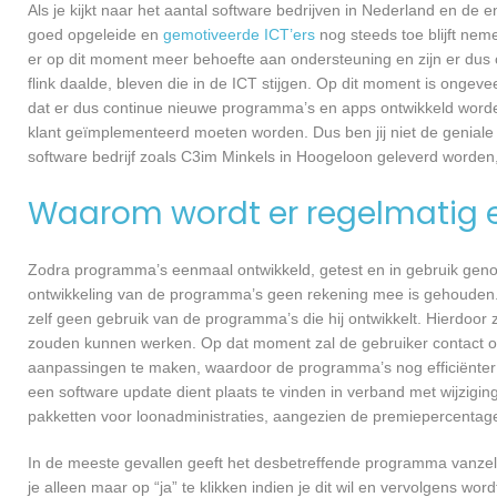
Als je kijkt naar het aantal software bedrijven in Nederland en de
goed opgeleide en
gemotiveerde ICT’ers
nog steeds toe blijft nem
er op dit moment meer behoefte aan ondersteuning en zijn er dus 
flink daalde, bleven die in de ICT stijgen. Op dit moment is ongev
dat er dus continue nieuwe programma’s en apps ontwikkeld worde
klant geïmplementeerd moeten worden. Dus ben jij niet de geniale
software bedrijf zoals C3im Minkels in Hoogeloon geleverd worden, 
Waarom wordt er regelmatig 
Zodra programma’s eenmaal ontwikkeld, getest en in gebruik genome
ontwikkeling van de programma’s geen rekening mee is gehouden.
zelf geen gebruik van de programma’s die hij ontwikkelt. Hierdoor z
zouden kunnen werken. Op dat moment zal de gebruiker contact o
aanpassingen te maken, waardoor de programma’s nog efficiënter 
een software update dient plaats te vinden in verband met wijzigin
pakketten voor loonadministraties, aangezien de premiepercentages
In de meeste gevallen geeft het desbetreffende programma vanzelf 
je alleen maar op “ja” te klikken indien je dit wil en vervolgens wor