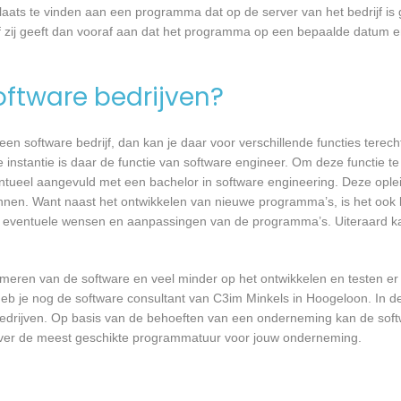
laats te vinden aan een programma dat op de server van het bedrijf is 
 zij geeft dan vooraf aan dat het programma op een bepaalde datum en 
software bedrijven?
n software bedrijf, dan kan je daar voor verschillende functies terecht
instantie is daar de functie van software engineer. Om deze functie te
entueel aangevuld met een bachelor in software engineering. Deze oplei
annen. Want naast het ontwikkelen van nieuwe programma’s, is het ook b
 eventuele wensen en aanpassingen van de programma’s. Uiteraard kan
mmeren van de software en veel minder op het ontwikkelen en testen er
heb je nog de software consultant van C3im Minkels in Hoogeloon. In de
bedrijven. Op basis van de behoeften van een onderneming kan de soft
 over de meest geschikte programmatuur voor jouw onderneming.