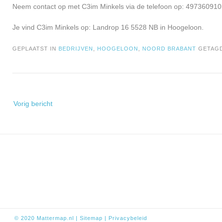
Neem contact op met C3im Minkels via de telefoon op: 497360910.
Je vind C3im Minkels op: Landrop 16 5528 NB in Hoogeloon.
GEPLAATST IN
BEDRIJVEN
,
HOOGELOON
,
NOORD BRABANT
GETAG
Bericht
Vorig bericht
navigatie
© 2020
Mattermap.nl
|
Sitem
ap
|
Privacybeleid