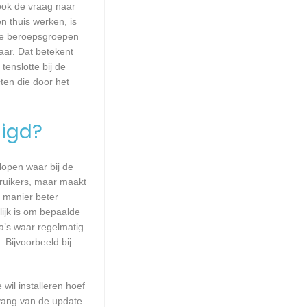
 ook de vraag naar
n thuis werken, is
lle beroepsgroepen
aar. Dat betekent
enslotte bij de
ten die door het
igd?
lopen waar bij de
ruikers, maar maakt
e manier beter
ijk is om bepaalde
a’s waar regelmatig
 Bijvoorbeeld bij
wil installeren hoef
mvang van de update