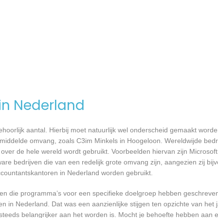
 in Nederland
 behoorlijk aantal. Hierbij moet natuurlijk wel onderscheid gemaakt word
emiddelde omvang, zoals C3im Minkels in Hoogeloon. Wereldwijde bedrij
er de hele wereld wordt gebruikt. Voorbeelden hiervan zijn Microsoft
are bedrijven die van een redelijk grote omvang zijn, aangezien zij bij
ccountantskantoren in Nederland worden gebruikt.
rijven die programma’s voor een specifieke doelgroep hebben geschrev
n in Nederland. Dat was een aanzienlijke stijgen ten opzichte van het j
T steeds belangrijker aan het worden is. Mocht je behoefte hebben aa