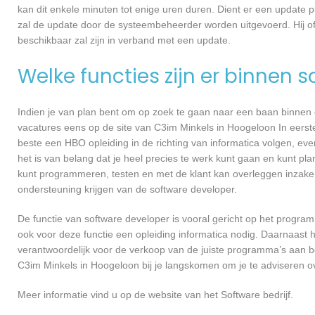
kan dit enkele minuten tot enige uren duren. Dient er een update p
zal de update door de systeembeheerder worden uitgevoerd. Hij of
beschikbaar zal zijn in verband met een update.
Welke functies zijn er binnen 
Indien je van plan bent om op zoek te gaan naar een baan binnen ee
vacatures eens op de site van C3im Minkels in Hoogeloon In eerste 
beste een HBO opleiding in de richting van informatica volgen, ev
het is van belang dat je heel precies te werk kunt gaan en kunt pl
kunt programmeren, testen en met de klant kan overleggen inzake
ondersteuning krijgen van de software developer.
De functie van software developer is vooral gericht op het progra
ook voor deze functie een opleiding informatica nodig. Daarnaast 
verantwoordelijk voor de verkoop van de juiste programma’s aan 
C3im Minkels in Hoogeloon bij je langskomen om je te adviseren
Meer informatie vind u op de website van het Software bedrijf.