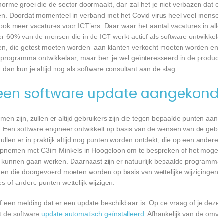
 enorme groei die de sector doormaakt, dan zal het je niet verbazen dat
en. Doordat momenteel in verband met het Covid virus heel veel mense
ook meer vacatures voor ICT’ers. Daar waar het aantal vacatures in a
eer 60% van de mensen die in de ICT werkt actief als software ontwikkel
n, die getest moeten worden, aan klanten verkocht moeten worden en t
 programma ontwikkelaar, maar ben je wel geïnteresseerd in de produc
dan kun je altijd nog als software consultant aan de slag.
een software update aangekond
n zijn, zullen er altijd gebruikers zijn die tegen bepaalde punten aan
 Een software engineer ontwikkelt op basis van de wensen van de geb
ullen er in praktijk altijd nog punten worden ontdekt, die op een ander
pnemen met C3im Minkels in Hoogeloon om te bespreken of het mogel
kunnen gaan werken. Daarnaast zijn er natuurlijk bepaalde programm
gen die doorgevoerd moeten worden op basis van wettelijke wijzigingen.
 of andere punten wettelijk wijzigen.
een melding dat er een update beschikbaar is. Op de vraag of je deze 
dt de software
update automatisch geïnstalleerd
. Afhankelijk van de o