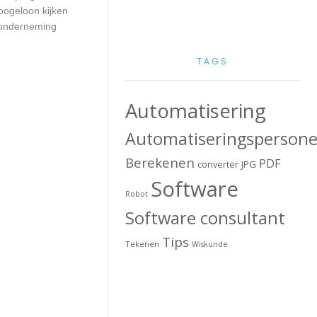
oogeloon kijken
w onderneming
TAGS
Automatisering
Automatiseringspersone
Berekenen
PDF
converter
JPG
Software
Robot
Software consultant
Tips
Tekenen
Wiskunde