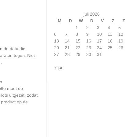
juli 2026
M
D
W
D
V
Z
Z
1
2
3
4
5
7
6
8
9
10
11
12
13
14
15
16
17
18
19
20
21
22
23
24
25
26
n de data die
27
28
29
30
31
araten tegen. Niet
,
« jun
en
otte moet de
ots uitgezet, zodat
 product op de