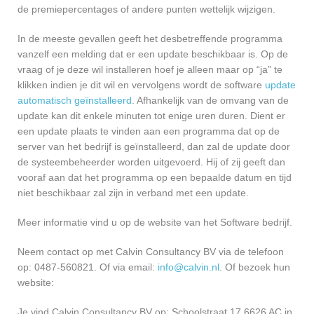
de premiepercentages of andere punten wettelijk wijzigen.
In de meeste gevallen geeft het desbetreffende programma
vanzelf een melding dat er een update beschikbaar is. Op de
vraag of je deze wil installeren hoef je alleen maar op “ja” te
klikken indien je dit wil en vervolgens wordt de software
update
automatisch geïnstalleerd
. Afhankelijk van de omvang van de
update kan dit enkele minuten tot enige uren duren. Dient er
een update plaats te vinden aan een programma dat op de
server van het bedrijf is geïnstalleerd, dan zal de update door
de systeembeheerder worden uitgevoerd. Hij of zij geeft dan
vooraf aan dat het programma op een bepaalde datum en tijd
niet beschikbaar zal zijn in verband met een update.
Meer informatie vind u op de website van het Software bedrijf.
Neem contact op met Calvin Consultancy BV via de telefoon
op: 0487-560821. Of via email:
info@calvin.nl
. Of bezoek hun
website:
Je vind Calvin Consultancy BV op: Schoolstraat 17 6626 AC in