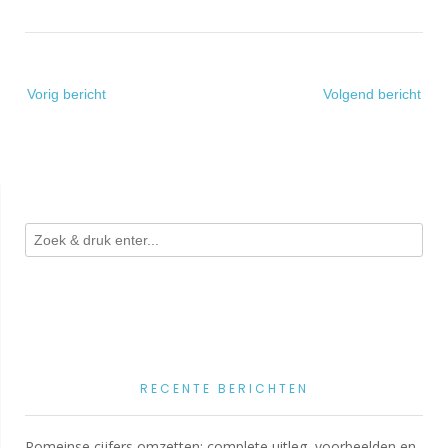
Bericht
Vorig bericht
Volgend bericht
navigatie
RECENTE BERICHTEN
Romeinse cijfers omzetten: complete uitleg, voorbeelden en