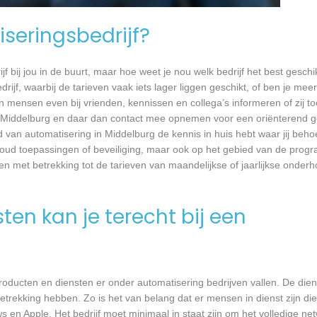
seringsbedrijf?
jf bij jou in de buurt, maar hoe weet je nou welk bedrijf het best geschi
rijf, waarbij de tarieven vaak iets lager liggen geschikt, of ben je meer
 mensen even bij vrienden, kennissen en collega’s informeren of zij to
n Middelburg en daar dan contact mee opnemen voor een oriënterend g
ed van automatisering in Middelburg de kennis in huis hebt waar jij beho
oud toepassingen of beveiliging, maar ook op het gebied van de prog
ken met betrekking tot de tarieven van maandelijkse of jaarlijkse ond
en kan je terecht bij een
oducten en diensten er onder automatisering bedrijven vallen. De diens
trekking hebben. Zo is het van belang dat er mensen in dienst zijn d
n Apple. Het bedrijf moet minimaal in staat zijn om het volledige n