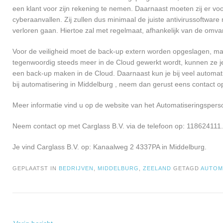
een klant voor zijn rekening te nemen. Daarnaast moeten zij er v
cyberaanvallen. Zij zullen dus minimaal de juiste antivirussoftwa
verloren gaan. Hiertoe zal met regelmaat, afhankelijk van de omva
Voor de veiligheid moet de back-up extern worden opgeslagen, maa
tegenwoordig steeds meer in de Cloud gewerkt wordt, kunnen ze je 
een back-up maken in de Cloud. Daarnaast kun je bij veel automati
bij automatisering in Middelburg , neem dan gerust eens contact 
Meer informatie vind u op de website van het Automatiseringsperso
Neem contact op met Carglass B.V. via de telefoon op: 118624111.
Je vind Carglass B.V. op: Kanaalweg 2 4337PA in Middelburg.
GEPLAATST IN
BEDRIJVEN
,
MIDDELBURG
,
ZEELAND
GETAGD
AUTOM
Bericht