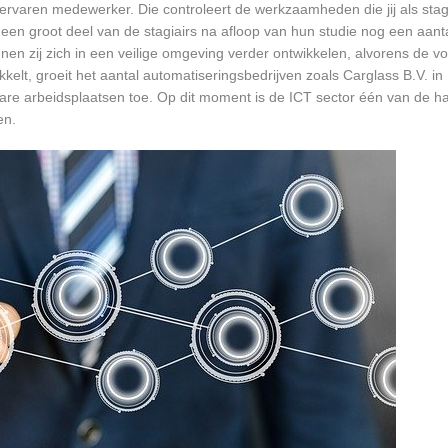
rvaren medewerker. Die controleert de werkzaamheden die jij als stagia
t een groot deel van de stagiairs na afloop van hun studie nog een aantal
en zij zich in een veilige omgeving verder ontwikkelen, alvorens de v
kkelt, groeit het aantal automatiseringsbedrijven zoals Carglass B.V. in
bare arbeidsplaatsen toe. Op dit moment is de ICT sector één van de h
en.