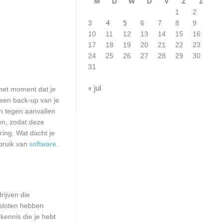
M
D
W
D
V
Z
Z
1
2
4
5
3
6
7
8
9
10
11
12
13
14
15
16
17
18
19
20
21
22
23
24
25
26
27
28
29
30
31
« jul
het moment dat je
 een back-up van je
n tegen aanvallen
en, zodat deze
ring. Wat dacht je
bruik van
software
.
rijven die
esloten hebben
kennis die je hebt