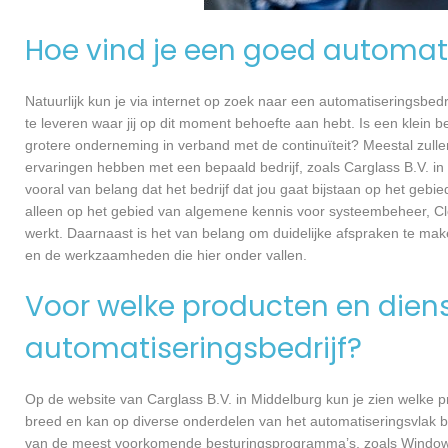
Hoe vind je een goed automati
Natuurlijk kun je via internet op zoek naar een automatiseringsbedri
te leveren waar jij op dit moment behoefte aan hebt. Is een klein bed
grotere onderneming in verband met de continuïteit? Meestal zullen
ervaringen hebben met een bepaald bedrijf, zoals Carglass B.V. i
vooral van belang dat het bedrijf dat jou gaat bijstaan op het gebi
alleen op het gebied van algemene kennis voor systeembeheer, Cl
werkt. Daarnaast is het van belang om duidelijke afspraken te ma
en de werkzaamheden die hier onder vallen.
Voor welke producten en dienst
automatiseringsbedrijf?
Op de website van Carglass B.V. in Middelburg kun je zien welke pr
breed en kan op diverse onderdelen van het automatiseringsvlak be
van de meest voorkomende besturingsprogramma’s, zoals Windows e