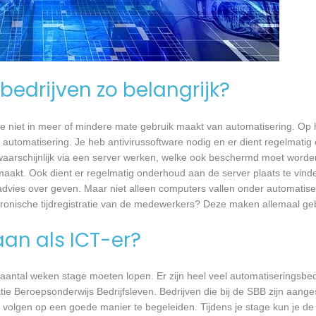
bedrijven zo belangrijk?
e niet in meer of mindere mate gebruik maakt van automatisering. Op 
 automatisering. Je heb antivirussoftware nodig en er dient regelmatig
waarschijnlijk via een server werken, welke ook beschermd moet worde
akt. Ook dient er regelmatig onderhoud aan de server plaats te vind
n advies over geven. Maar niet alleen computers vallen onder automatise
ronische tijdregistratie van de medewerkers? Deze maken allemaal ge
aan als ICT-er?
 aantal weken stage moeten lopen. Er zijn heel veel automatiseringsbed
tie Beroepsonderwijs Bedrijfsleven. Bedrijven die bij de SBB zijn aang
volgen op een goede manier te begeleiden. Tijdens je stage kun je de 