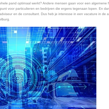
et gehele pand optimaal werkt? Andere mensen gaan voor een algemene f
unt voor particulieren en bedrijven die ergens tegenaan lopen. En dan 
 adviseur en de consultant. Dus heb je interesse in een vacature in de a
elburg.