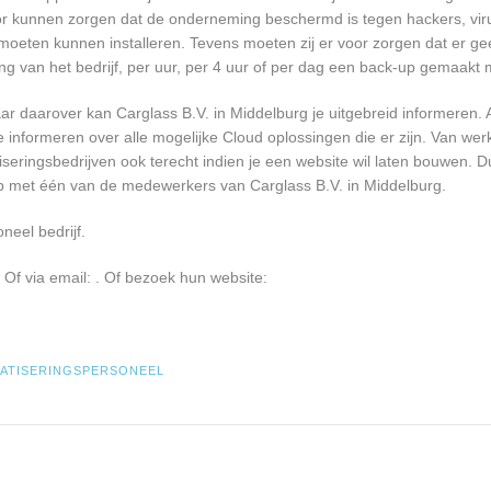
oor kunnen zorgen dat de onderneming beschermd is tegen hackers, vir
re moeten kunnen installeren. Tevens moeten zij er voor zorgen dat er 
ng van het bedrijf, per uur, per 4 uur of per dag een back-up gemaakt
r daarover kan Carglass B.V. in Middelburg je uitgebreid informeren.
informeren over alle mogelijke Cloud oplossingen die er zijn. Van werk
seringsbedrijven ook terecht indien je een website wil laten bouwen. D
op met één van de medewerkers van Carglass B.V. in Middelburg.
neel bedrijf.
 Of via email:
. Of bezoek hun website:
ATISERINGSPERSONEEL