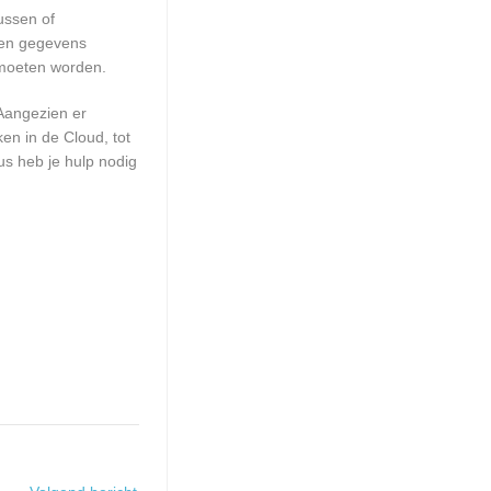
ussen of
geen gegevens
 moeten worden.
 Aangezien er
en in de Cloud, tot
us heb je hulp nodig