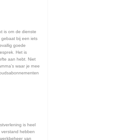
kt is om de dienste
 gebaat bij een iets
evallig goede
esprek. Het is
efte aan hebt. Niet
ramma’s waar je mee
erhoudsabonnementen
tverlening is heel
ie verstand hebben
etwerkbeheer van