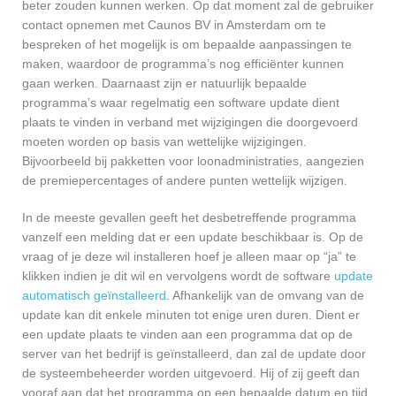
beter zouden kunnen werken. Op dat moment zal de gebruiker
contact opnemen met Caunos BV in Amsterdam om te
bespreken of het mogelijk is om bepaalde aanpassingen te
maken, waardoor de programma’s nog efficiënter kunnen
gaan werken. Daarnaast zijn er natuurlijk bepaalde
programma’s waar regelmatig een software update dient
plaats te vinden in verband met wijzigingen die doorgevoerd
moeten worden op basis van wettelijke wijzigingen.
Bijvoorbeeld bij pakketten voor loonadministraties, aangezien
de premiepercentages of andere punten wettelijk wijzigen.
In de meeste gevallen geeft het desbetreffende programma
vanzelf een melding dat er een update beschikbaar is. Op de
vraag of je deze wil installeren hoef je alleen maar op “ja” te
klikken indien je dit wil en vervolgens wordt de software
update
automatisch geïnstalleerd
. Afhankelijk van de omvang van de
update kan dit enkele minuten tot enige uren duren. Dient er
een update plaats te vinden aan een programma dat op de
server van het bedrijf is geïnstalleerd, dan zal de update door
de systeembeheerder worden uitgevoerd. Hij of zij geeft dan
vooraf aan dat het programma op een bepaalde datum en tijd