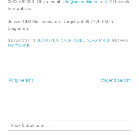
0523-682033. Of via email:
info@cmimultimedia.nl
. Of bezoek
hun website:
Je vind CMI Multimedia op: Dargstraat 39 7776 BM in
Slagharen.
GEPLAATST IN
BEDRIJVEN
,
OVERIJSSEL
,
SLAGHAREN
GETAGD
SOFTWARE
Bericht
Vorig bericht
Volgend bericht
navigatie