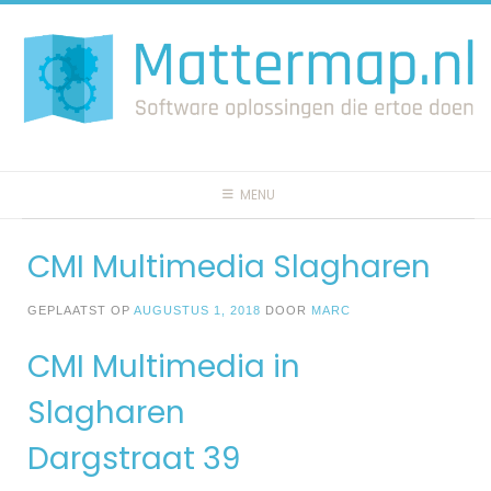
Spring
naar
inhoud
MENU
CMI Multimedia Slagharen
GEPLAATST OP
AUGUSTUS 1, 2018
DOOR
MARC
CMI Multimedia in
Slagharen
Dargstraat 39