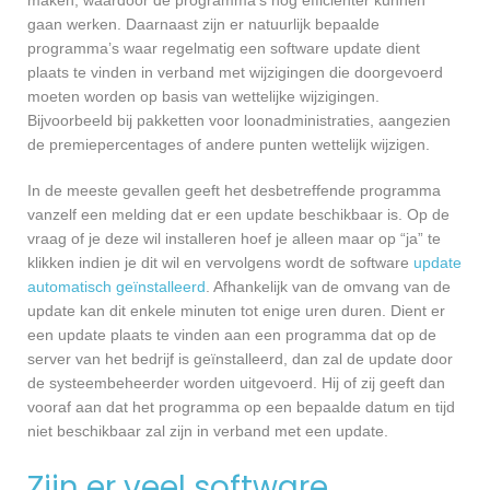
maken, waardoor de programma’s nog efficiënter kunnen
gaan werken. Daarnaast zijn er natuurlijk bepaalde
programma’s waar regelmatig een software update dient
plaats te vinden in verband met wijzigingen die doorgevoerd
moeten worden op basis van wettelijke wijzigingen.
Bijvoorbeeld bij pakketten voor loonadministraties, aangezien
de premiepercentages of andere punten wettelijk wijzigen.
In de meeste gevallen geeft het desbetreffende programma
vanzelf een melding dat er een update beschikbaar is. Op de
vraag of je deze wil installeren hoef je alleen maar op “ja” te
klikken indien je dit wil en vervolgens wordt de software
update
automatisch geïnstalleerd
. Afhankelijk van de omvang van de
update kan dit enkele minuten tot enige uren duren. Dient er
een update plaats te vinden aan een programma dat op de
server van het bedrijf is geïnstalleerd, dan zal de update door
de systeembeheerder worden uitgevoerd. Hij of zij geeft dan
vooraf aan dat het programma op een bepaalde datum en tijd
niet beschikbaar zal zijn in verband met een update.
Zijn er veel software