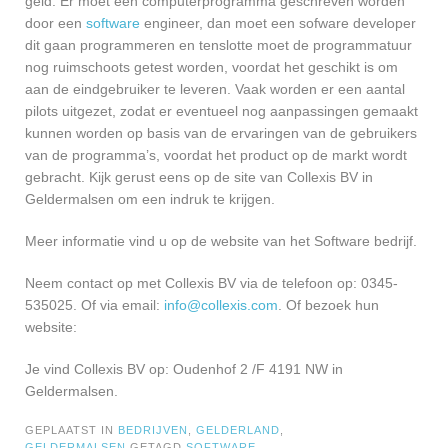
geld. Er moet een computerprogramma geschreven worden
door een
software
engineer, dan moet een sofware developer
dit gaan programmeren en tenslotte moet de programmatuur
nog ruimschoots getest worden, voordat het geschikt is om
aan de eindgebruiker te leveren. Vaak worden er een aantal
pilots uitgezet, zodat er eventueel nog aanpassingen gemaakt
kunnen worden op basis van de ervaringen van de gebruikers
van de programma’s, voordat het product op de markt wordt
gebracht. Kijk gerust eens op de site van Collexis BV in
Geldermalsen om een indruk te krijgen.
Meer informatie vind u op de website van het Software bedrijf.
Neem contact op met Collexis BV via de telefoon op: 0345-
535025. Of via email:
info@collexis.com
. Of bezoek hun
website:
Je vind Collexis BV op: Oudenhof 2 /F 4191 NW in
Geldermalsen.
GEPLAATST IN
BEDRIJVEN
,
GELDERLAND
,
GELDERMALSEN
GETAGD
SOFTWARE