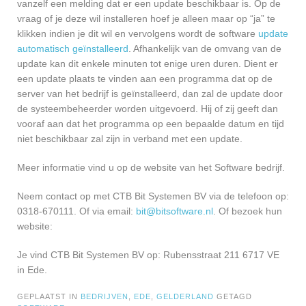
vanzelf een melding dat er een update beschikbaar is. Op de
vraag of je deze wil installeren hoef je alleen maar op “ja” te
klikken indien je dit wil en vervolgens wordt de software
update
automatisch geïnstalleerd
. Afhankelijk van de omvang van de
update kan dit enkele minuten tot enige uren duren. Dient er
een update plaats te vinden aan een programma dat op de
server van het bedrijf is geïnstalleerd, dan zal de update door
de systeembeheerder worden uitgevoerd. Hij of zij geeft dan
vooraf aan dat het programma op een bepaalde datum en tijd
niet beschikbaar zal zijn in verband met een update.
Meer informatie vind u op de website van het Software bedrijf.
Neem contact op met CTB Bit Systemen BV via de telefoon op:
0318-670111. Of via email:
bit@bitsoftware.nl
. Of bezoek hun
website:
Je vind CTB Bit Systemen BV op: Rubensstraat 211 6717 VE
in Ede.
GEPLAATST IN
BEDRIJVEN
,
EDE
,
GELDERLAND
GETAGD