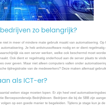
bedrijven zo belangrijk?
e niet in meer of mindere mate gebruik maakt van automatisering. Op 
 automatisering. Je heb antivirussoftware nodig en er dient regelmatig
waarschijnlijk via een server werken, welke ook beschermd moet worde
akt. Ook dient er regelmatig onderhoud aan de server plaats te vind
vies over geven. Maar niet alleen computers vallen onder automatiserin
sche tijdregistratie van de medewerkers? Deze maken allemaal gebrui
aan als ICT-er?
 aantal weken stage moeten lopen. Er zijn heel veel automatiseringsbed
tie Beroepsonderwijs Bedrijfsleven. Bedrijven die bij de SBB zijn aang
volgen op een goede manier te begeleiden. Tijdens je stage kun je de 