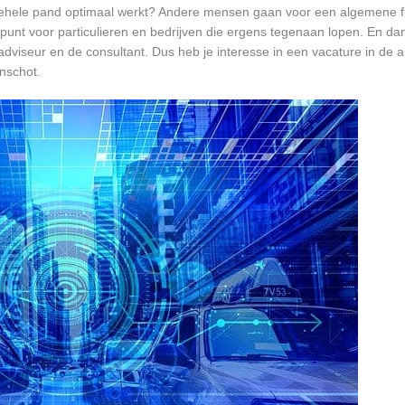
et gehele pand optimaal werkt? Andere mensen gaan voor een algemene f
unt voor particulieren en bedrijven die ergens tegenaan lopen. En dan 
 adviseur en de consultant. Dus heb je interesse in een vacature in de a
nschot.