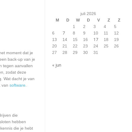
juli 2026
M
D
W
D
V
Z
Z
1
2
3
4
5
7
6
8
9
10
11
12
17
13
14
15
16
18
19
20
21
22
23
24
25
26
27
28
29
30
31
het moment dat je
 een back-up van je
« jun
n tegen aanvallen
en, zodat deze
g. Wat dacht je van
k van
software
.
rijven die
esloten hebben
kennis die je hebt