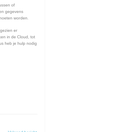
ussen of
geen gegevens
 moeten worden.
gezien er
en in de Cloud, tot
us heb je hulp nodig