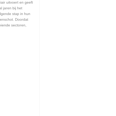
ir uitvoert en geeft
 jaren bij het
olgende stap in hun
l-enschot. Doordat
eiende sectoren,