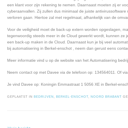
een klant voor zijn rekening te nemen. Daarnaast moeten zij er v
cyberaanvallen. Zij zullen dus minimaal de juiste antivirussoftwa
verloren gaan. Hiertoe zal met regelmaat, afhankelijk van de omva
Voor de veiligheid moet de back-up extern worden opgeslagen, maa
tegenwoordig steeds meer in de Cloud gewerkt wordt, kunnen ze je 
een back-up maken in de Cloud. Daarnaast kun je bij veel automati
bij automatisering in Berkel-enschot , neem dan gerust eens con
Meer informatie vind u op de website van het Automatisering bedrij
Neem contact op met Davee via de telefoon op: 134564011. Of via
Je vind Davee op: Koningin Emmastraat 1 5056 XE in Berkel-ensch
GEPLAATST IN
BEDRIJVEN
,
BERKEL-ENSCHOT
,
NOORD BRABANT
G
Bericht