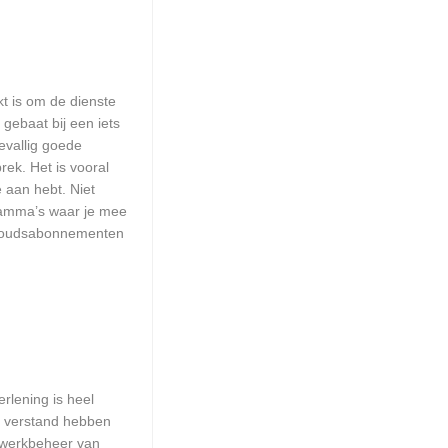
kt is om de dienste
 gebaat bij een iets
evallig goede
ek. Het is vooral
e aan hebt. Niet
ramma’s waar je mee
erhoudsabonnementen
rlening is heel
ie verstand hebben
etwerkbeheer van