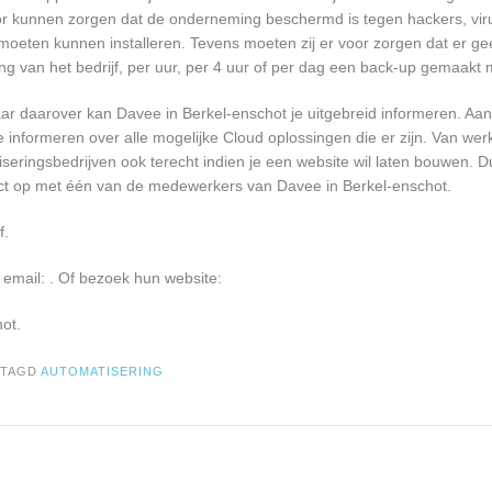
oor kunnen zorgen dat de onderneming beschermd is tegen hackers, vir
re moeten kunnen installeren. Tevens moeten zij er voor zorgen dat er 
ng van het bedrijf, per uur, per 4 uur of per dag een back-up gemaakt
r daarover kan Davee in Berkel-enschot je uitgebreid informeren. Aan
informeren over alle mogelijke Cloud oplossingen die er zijn. Van werk
seringsbedrijven ook terecht indien je een website wil laten bouwen. D
tact op met één van de medewerkers van Davee in Berkel-enschot.
f.
 email:
. Of bezoek hun website:
ot.
ETAGD
AUTOMATISERING