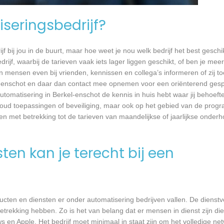
seringsbedrijf?
jf bij jou in de buurt, maar hoe weet je nou welk bedrijf het best geschi
rijf, waarbij de tarieven vaak iets lager liggen geschikt, of ben je meer
 mensen even bij vrienden, kennissen en collega’s informeren of zij to
l-enschot en daar dan contact mee opnemen voor een oriënterend gespr
automatisering in Berkel-enschot de kennis in huis hebt waar jij behoeft
oud toepassingen of beveiliging, maar ook op het gebied van de prog
ken met betrekking tot de tarieven van maandelijkse of jaarlijkse ond
en kan je terecht bij een
cten en diensten er onder automatisering bedrijven vallen. De dienstve
trekking hebben. Zo is het van belang dat er mensen in dienst zijn d
n Apple. Het bedrijf moet minimaal in staat zijn om het volledige n