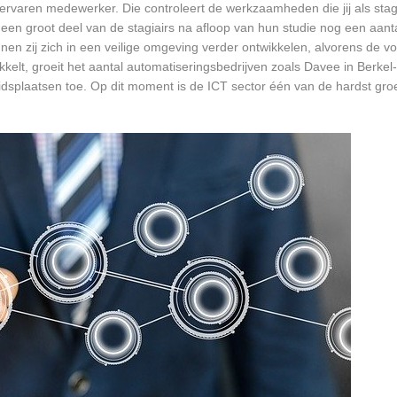
rvaren medewerker. Die controleert de werkzaamheden die jij als stagia
t een groot deel van de stagiairs na afloop van hun studie nog een aantal
en zij zich in een veilige omgeving verder ontwikkelen, alvorens de v
ikkelt, groeit het aantal automatiseringsbedrijven zoals Davee in Berke
eidsplaatsen toe. Op dit moment is de ICT sector één van de hardst gro