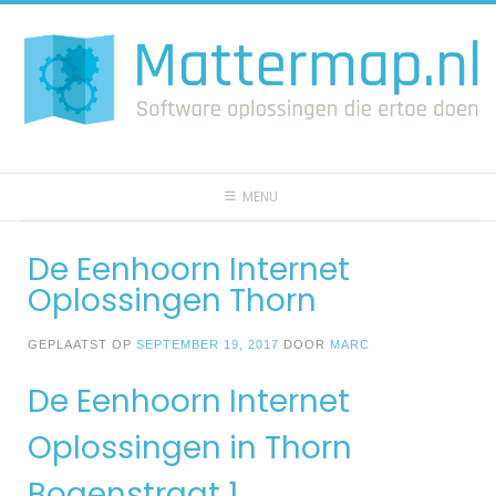
Spring
naar
inhoud
MENU
De Eenhoorn Internet
Oplossingen Thorn
GEPLAATST OP
SEPTEMBER 19, 2017
DOOR
MARC
De Eenhoorn Internet
Oplossingen in Thorn
Bogenstraat 1