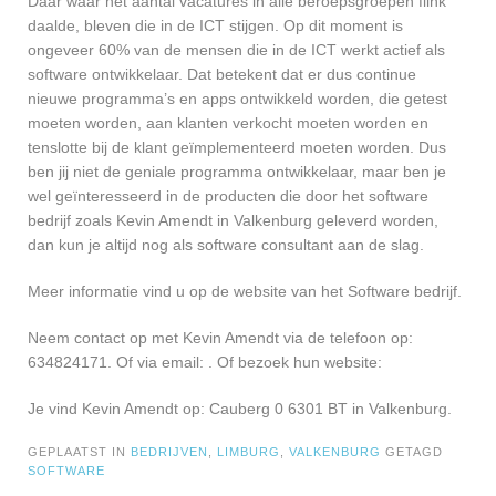
Daar waar het aantal vacatures in alle beroepsgroepen flink
daalde, bleven die in de ICT stijgen. Op dit moment is
ongeveer 60% van de mensen die in de ICT werkt actief als
software ontwikkelaar. Dat betekent dat er dus continue
nieuwe programma’s en apps ontwikkeld worden, die getest
moeten worden, aan klanten verkocht moeten worden en
tenslotte bij de klant geïmplementeerd moeten worden. Dus
ben jij niet de geniale programma ontwikkelaar, maar ben je
wel geïnteresseerd in de producten die door het software
bedrijf zoals Kevin Amendt in Valkenburg geleverd worden,
dan kun je altijd nog als software consultant aan de slag.
Meer informatie vind u op de website van het Software bedrijf.
Neem contact op met Kevin Amendt via de telefoon op:
634824171. Of via email:
. Of bezoek hun website:
Je vind Kevin Amendt op: Cauberg 0 6301 BT in Valkenburg.
GEPLAATST IN
BEDRIJVEN
,
LIMBURG
,
VALKENBURG
GETAGD
SOFTWARE