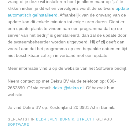
vraag of je deze wil installeren hoef je alleen maar op “ja” te
klikken indien je dit wil en vervolgens wordt de software
update
automatisch geïnstalleerd
. Afhankelijk van de omvang van de
update kan dit enkele minuten tot enige uren duren. Dient er
een update plaats te vinden aan een programma dat op de
server van het bedrijf is geïnstalleerd, dan zal de update door
de systeembeheerder worden uitgevoerd. Hij of zij geeft dan
vooraf aan dat het programma op een bepaalde datum en tijd
niet beschikbaar zal zijn in verband met een update.
Meer informatie vind u op de website van het Software bedrijf.
Neem contact op met Dekru BV via de telefoon op: 030-
2652890. Of via email:
dekru@dekra.nl
. Of bezoek hun
website:
Je vind Dekru BV op: Kosterijland 20 3981 AJ in Bunnik.
GEPLAATST IN
BEDRIJVEN
,
BUNNIK
,
UTRECHT
GETAGD
SOFTWARE