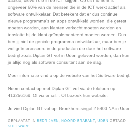
daalde, bleven die in de ICT stijgen. Op dit moment is
ongeveer 60% van de mensen die in de ICT werkt actief als
software ontwikkelaar. Dat betekent dat er dus continue
nieuwe programma’s en apps ontwikkeld worden, die getest
moeten worden, aan klanten verkocht moeten worden en
tenslotte bij de klant geïmplementeerd moeten worden. Dus
ben jij niet de geniale programma ontwikkelaar, maar ben je
wel geïnteresseerd in de producten die door het software
bedrijf zoals Diplan GT vof in Uden geleverd worden, dan kun
je altijd nog als software consultant aan de slag.
Meer informatie vind u op de website van het Software bedrijf.
Neem contact op met Diplan GT vof via de telefoon op:
413256169. Of via email:
. Of bezoek hun website:
Je vind Diplan GT vof op: Bronkhorstsingel 2 5403 NA in Uden.
GEPLAATST IN
BEDRIJVEN
,
NOORD BRABANT
,
UDEN
GETAGD
SOFTWARE