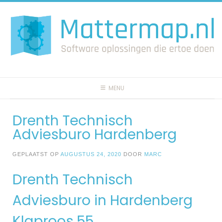
Spring
naar
inhoud
MENU
Drenth Technisch
Adviesburo Hardenberg
GEPLAATST OP
AUGUSTUS 24, 2020
DOOR
MARC
Drenth Technisch
Adviesburo in Hardenberg
Klaproos 55