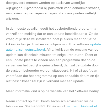
doorgevoerd moeten worden op basis van wettelijke
wijzigingen. Bijvoorbeeld bij pakketten voor loonadministraties,
aangezien de premiepercentages of andere punten wettelijk
wijzigen.
In de meeste gevallen geeft het desbetreffende programma
vanzelf een melding dat er een update beschikbaar is. Op de
vraag of je deze wil installeren hoef je alleen maar op “ja” te
klikken indien je dit wil en vervolgens wordt de software
update
automatisch geïnstalleerd
. Afhankelijk van de omvang van de
update kan dit enkele minuten tot enige uren duren. Dient er
een update plaats te vinden aan een programma dat op de
server van het bedrijf is geïnstalleerd, dan zal de update door
de systeembeheerder worden uitgevoerd. Hij of zij geeft dan
vooraf aan dat het programma op een bepaalde datum en tijd
niet beschikbaar zal zijn in verband met een update.
Meer informatie vind u op de website van het Software bedrijf.
Neem contact op met Drenth Technisch Adviesburo via de
telefoon op: 0523-266851. Of via email:
m.drenth@planet.nl
.