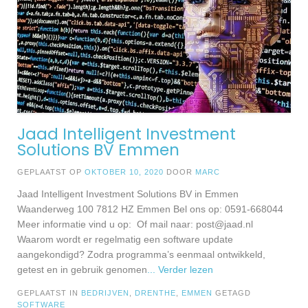
Jaad Intelligent Investment
Solutions BV Emmen
GEPLAATST OP
OKTOBER 10, 2020
DOOR
MARC
Jaad Intelligent Investment Solutions BV in Emmen
Waanderweg 100 7812 HZ Emmen Bel ons op: 0591-668044
Meer informatie vind u op: Of mail naar:
post@jaad.nl
Waarom wordt er regelmatig een software update
aangekondigd? Zodra programma’s eenmaal ontwikkeld,
getest en in gebruik genomen
... Verder lezen
GEPLAATST IN
BEDRIJVEN
,
DRENTHE
,
EMMEN
GETAGD
SOFTWARE