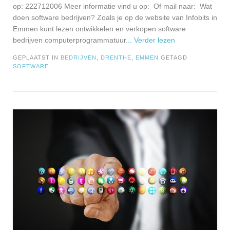
op: 222712006 Meer informatie vind u op: Of mail naar: Wat
doen software bedrijven? Zoals je op de website van Infobits in
Emmen kunt lezen ontwikkelen en verkopen software
bedrijven computerprogrammatuur
... Verder lezen
GEPLAATST IN
BEDRIJVEN
,
DRENTHE
,
EMMEN
GETAGD
SOFTWARE