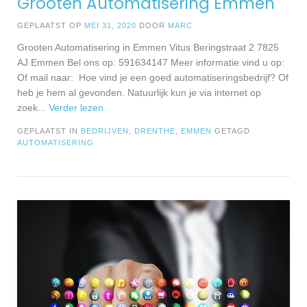
Grooten Automatisering Emmen
GEPLAATST OP
MEI 31, 2020
DOOR
MARC
Grooten Automatisering in Emmen Vitus Beringstraat 2 7825
AJ Emmen Bel ons op: 591634147 Meer informatie vind u op:
Of mail naar: Hoe vind je een goed automatiseringsbedrijf? Of
heb je hem al gevonden. Natuurlijk kun je via internet op
zoek
... Verder lezen
GEPLAATST IN
BEDRIJVEN
,
DRENTHE
,
EMMEN
GETAGD
AUTOMATISERING