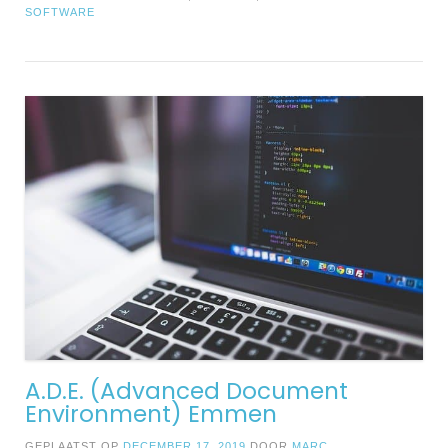
SOFTWARE
A.D.E. (Advanced Document
Environment) Emmen
GEPLAATST OP
DECEMBER 17, 2019
DOOR
MARC