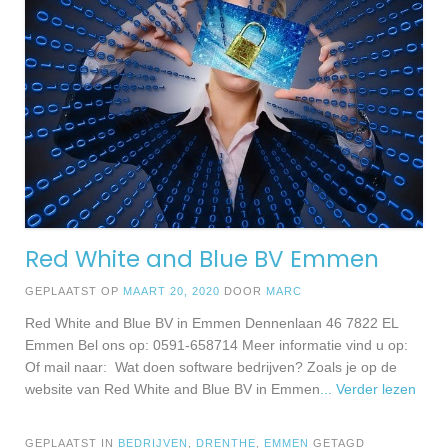
Red White and Blue BV Emmen
GEPLAATST OP
MAART 20, 2020
DOOR
MARC
Red White and Blue BV in Emmen Dennenlaan 46 7822 EL
Emmen Bel ons op: 0591-658714 Meer informatie vind u op:
Of mail naar: Wat doen software bedrijven? Zoals je op de
website van Red White and Blue BV in Emmen
... Verder lezen
GEPLAATST IN
BEDRIJVEN
,
DRENTHE
,
EMMEN
GETAGD