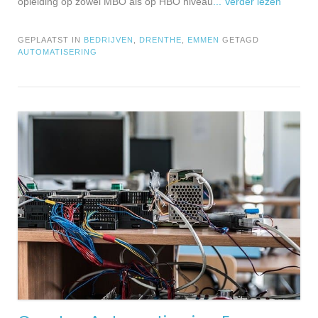
opleiding op zowel MBO als op HBO niveau
... Verder lezen
GEPLAATST IN
BEDRIJVEN
,
DRENTHE
,
EMMEN
GETAGD
AUTOMATISERING