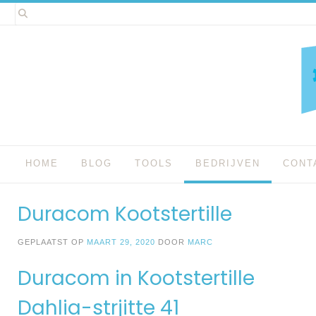
Spring
naar
inhoud
HOME
BLOG
TOOLS
BEDRIJVEN
CONT
Duracom Kootstertille
GEPLAATST OP
MAART 29, 2020
DOOR
MARC
Duracom in Kootstertille
Dahlia-strjitte 41