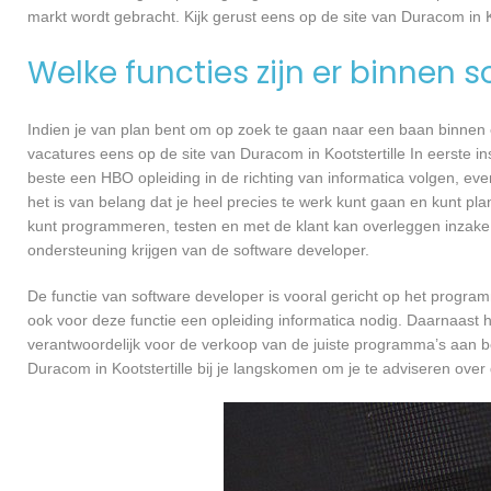
markt wordt gebracht. Kijk gerust eens op de site van Duracom in Ko
Welke functies zijn er binnen 
Indien je van plan bent om op zoek te gaan naar een baan binnen ee
vacatures eens op de site van Duracom in Kootstertille In eerste in
beste een HBO opleiding in de richting van informatica volgen, ev
het is van belang dat je heel precies te werk kunt gaan en kunt pl
kunt programmeren, testen en met de klant kan overleggen inzake
ondersteuning krijgen van de software developer.
De functie van software developer is vooral gericht op het progra
ook voor deze functie een opleiding informatica nodig. Daarnaast h
verantwoordelijk voor de verkoop van de juiste programma’s aan 
Duracom in Kootstertille bij je langskomen om je te adviseren ov