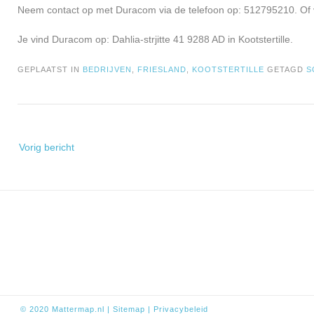
Neem contact op met Duracom via de telefoon op: 512795210. Of 
Je vind Duracom op: Dahlia-strjitte 41 9288 AD in Kootstertille.
GEPLAATST IN
BEDRIJVEN
,
FRIESLAND
,
KOOTSTERTILLE
GETAGD
S
Bericht
Vorig bericht
navigatie
© 2020
Mattermap.nl
|
Sitem
ap
|
Privacybeleid