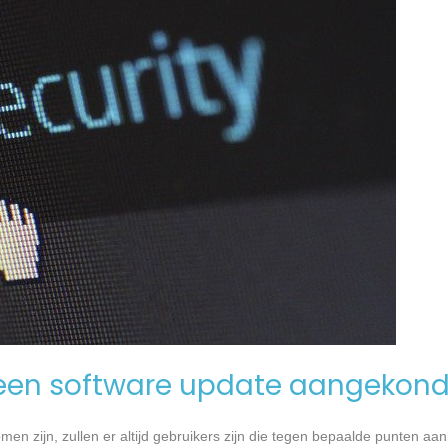
een software update aangekond
n zijn, zullen er altijd gebruikers zijn die tegen bepaalde punten aan