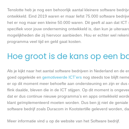
Tenslotte heb je nog een behoorlijk aantal kleinere software bed
ontwikkeld. Eind 2019 waren er maar liefst 75.000 software bedrijve
het er nog maar een kleine 50.000 waren. Dit geeft al aan dat IC
specifiek voor jouw onderneming ontwikkeld is, dan kun je uiteraar
mogelijkheden die zij hiervoor aanbieden. Hou er echter wel reken
programma veel tijd en geld gaat kosten.
Hoe groot is de kans op een ba
Als je kijkt naar het aantal software bedrijven in Nederland en de
goed opgeleide en
gemotiveerde ICT’ers
nog steeds toe blijft nem
er op dit moment meer behoefte aan ondersteuning en zijn er dus 
flink daalde, bleven die in de ICT stijgen. Op dit moment is ongev
dat er dus continue nieuwe programma’s en apps ontwikkeld worde
klant geïmplementeerd moeten worden. Dus ben jij niet de geniale
software bedrijf zoals Duracom in Kootstertille geleverd worden, dan
Meer informatie vind u op de website van het Software bedrijf.