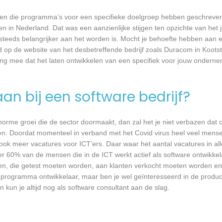
rijven die programma’s voor een specifieke doelgroep hebben geschrev
n in Nederland. Dat was een aanzienlijke stijgen ten opzichte van het j
T steeds belangrijker aan het worden is. Mocht je behoefte hebben aa
d op de website van het desbetreffende bedrijf zoals Duracom in Kootste
ing mee dat het laten ontwikkelen van een specifiek voor jouw onderne
an bij een software bedrijf?
 enorme groei die de sector doormaakt, dan zal het je niet verbazen dat
en. Doordat momenteel in verband met het Covid virus heel veel mense
ook meer vacatures voor ICT’ers. Daar waar het aantal vacatures in a
eer 60% van de mensen die in de ICT werkt actief als software ontwikkel
n, die getest moeten worden, aan klanten verkocht moeten worden en t
 programma ontwikkelaar, maar ben je wel geïnteresseerd in de produc
 kun je altijd nog als software consultant aan de slag.