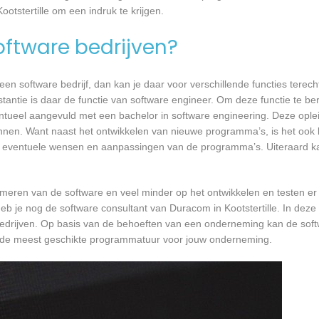
otstertille om een indruk te krijgen.
software bedrijven?
n software bedrijf, dan kan je daar voor verschillende functies terecht
stantie is daar de functie van software engineer. Om deze functie te be
entueel aangevuld met een bachelor in software engineering. Deze oplei
annen. Want naast het ontwikkelen van nieuwe programma’s, is het ook b
 eventuele wensen en aanpassingen van de programma’s. Uiteraard kan
mmeren van de software en veel minder op het ontwikkelen en testen er
eb je nog de software consultant van Duracom in Kootstertille. In deze 
bedrijven. Op basis van de behoeften van een onderneming kan de soft
er de meest geschikte programmatuur voor jouw onderneming.