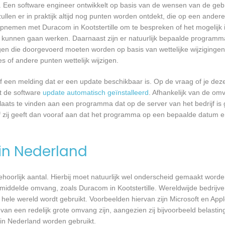
 Een software engineer ontwikkelt op basis van de wensen van de geb
ullen er in praktijk altijd nog punten worden ontdekt, die op een ander
nemen met Duracom in Kootstertille om te bespreken of het mogelijk
kunnen gaan werken. Daarnaast zijn er natuurlijk bepaalde programm
gen die doorgevoerd moeten worden op basis van wettelijke wijzigingen.
 of andere punten wettelijk wijzigen.
een melding dat er een update beschikbaar is. Op de vraag of je deze 
dt de software
update automatisch geïnstalleerd
. Afhankelijk van de o
laats te vinden aan een programma dat op de server van het bedrijf is 
 zij geeft dan vooraf aan dat het programma op een bepaalde datum en 
 in Nederland
 behoorlijk aantal. Hierbij moet natuurlijk wel onderscheid gemaakt word
emiddelde omvang, zoals Duracom in Kootstertille. Wereldwijde bedrijve
le wereld wordt gebruikt. Voorbeelden hiervan zijn Microsoft en Apple
 van een redelijk grote omvang zijn, aangezien zij bijvoorbeeld belasti
in Nederland worden gebruikt.