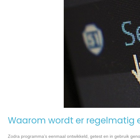
Waarom wordt er regelmatig 
Zodra programma’s eenmaal ontwikkeld, getest en in gebruik genome