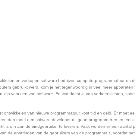
ntwikkelen en verkopen software bedrijven computerprogrammatuur en de
ters gebruikt werd, kom je het tegenwoordig in veel meer apparaten t
ten zijn voorzien van software. En wat dacht je van verkeerslichten, s
et ontwikkelen van nieuwe programmatuur kost tijd en geld. Er moet e
er, dan moet een sofware developer dit gaan programmeren en tensl
 is om aan de eindgebruiker te leveren. Vaak worden er een aantal pil
an de ervaringen van de gebruikers van de programma’s, voordat het