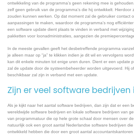
ontwikkeling van de programma’s geen rekening mee is gehouden.
zelf geen gebruik van de programma’s die hij ontwikkelt. Hierdoor z
zouden kunnen werken. Op dat moment zal de gebruiker contact op
aanpassingen te maken, waardoor de programma’s nog efficiënter 
een software update dient plaats te vinden in verband met wijzigin
pakketten voor loonadministraties, aangezien de premiepercentages
In de meeste gevallen geeft het desbetreffende programma vanzelf 
je alleen maar op “ja” te klikken indien je dit wil en vervolgens wor
kan dit enkele minuten tot enige uren duren. Dient er een update p
zal de update door de systeembeheerder worden uitgevoerd. Hij of
beschikbaar zal zijn in verband met een update.
Zijn er veel software bedrijven
Als je kijkt naar het aantal software bedrijven, dan zijn dat er een
wereldwijde software bedrijven en lokale software bedrijven van g
van programmatuur die op hele grote schaal door mensen over de he
natuurlijk ook een groot aantal Nederlandse software bedrijven die
ontwikkeld hebben die door een groot aantal accountantskantoren 