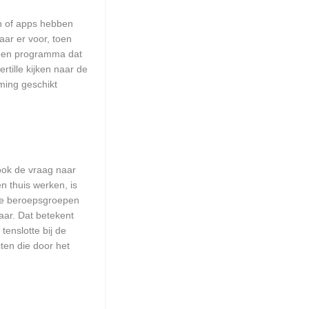
en of apps hebben
aar er voor, toen
n een programma dat
rtille kijken naar de
ming geschikt
 ook de vraag naar
n thuis werken, is
lle beroepsgroepen
aar. Dat betekent
enslotte bij de
ten die door het