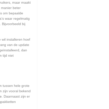
ruikers, maar maakt
e manier beter
 is om bepaalde
a’s waar regelmatig
 Bijvoorbeeld bij
wil installeren hoef
mvang van de update
geïnstalleerd, dan
tijd niet
en tussen hele grote
n zijn vooral bekend
. Daarnaast zijn er
ngpakketten