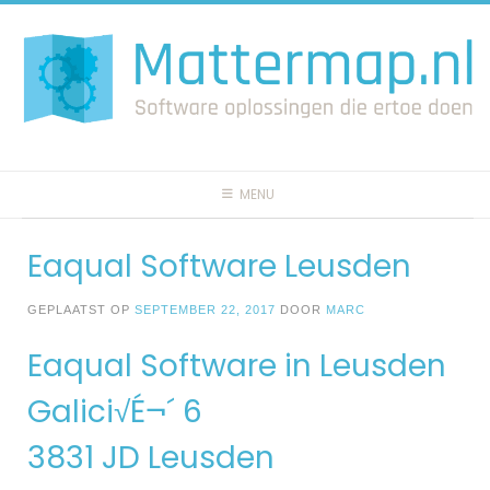
Spring
naar
inhoud
MENU
Eaqual Software Leusden
GEPLAATST OP
SEPTEMBER 22, 2017
DOOR
MARC
Eaqual Software in Leusden
Galici√É¬´ 6
3831 JD Leusden