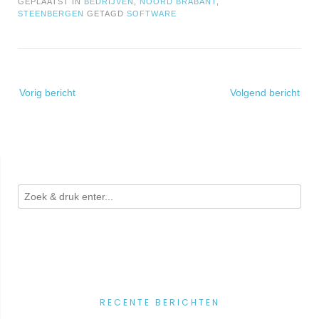
GEPLAATST IN
BEDRIJVEN
,
NOORD BRABANT
,
STEENBERGEN
GETAGD
SOFTWARE
Bericht
Vorig bericht
Volgend bericht
navigatie
RECENTE BERICHTEN