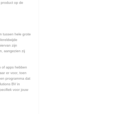
 product op de
en tussen hele grote
Wereldwijde
iervan zijn
n, aangezien zij
en of apps hebben
aar er voor, toen
n een programma dat
lutions BV in
pecifiek voor jouw