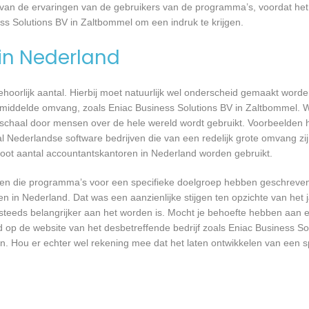
an de ervaringen van de gebruikers van de programma’s, voordat het
ess Solutions BV in Zaltbommel om een indruk te krijgen.
 in Nederland
 behoorlijk aantal. Hierbij moet natuurlijk wel onderscheid gemaakt word
gemiddelde omvang, zoals Eniac Business Solutions BV in Zaltbommel. 
 schaal door mensen over de hele wereld wordt gebruikt. Voorbeelden h
al Nederlandse software bedrijven die van een redelijk grote omvang zij
root aantal accountantskantoren in Nederland worden gebruikt.
rijven die programma’s voor een specifieke doelgroep hebben geschrev
n in Nederland. Dat was een aanzienlijke stijgen ten opzichte van het j
T steeds belangrijker aan het worden is. Mocht je behoefte hebben aa
d op de website van het desbetreffende bedrijf zoals Eniac Business So
n. Hou er echter wel rekening mee dat het laten ontwikkelen van een s