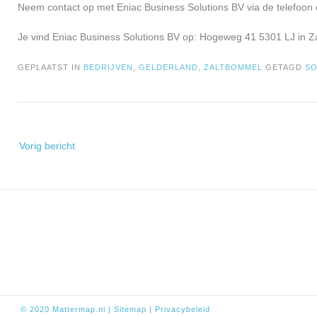
Neem contact op met Eniac Business Solutions BV via de telefoon 
Je vind Eniac Business Solutions BV op: Hogeweg 41 5301 LJ in Z
GEPLAATST IN
BEDRIJVEN
,
GELDERLAND
,
ZALTBOMMEL
GETAGD
S
Bericht
Vorig bericht
navigatie
© 2020
Mattermap.nl
|
Sitem
ap
|
Privacybeleid