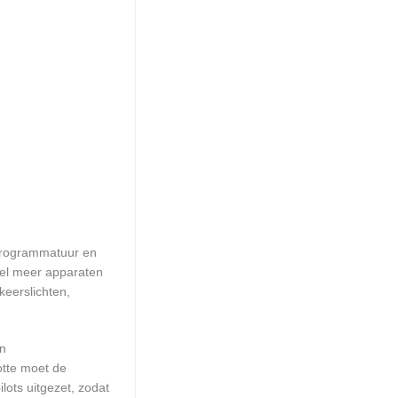
rprogrammatuur en
eel meer apparaten
keerslichten,
en
otte moet de
ots uitgezet, zodat