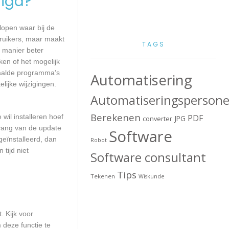
igd?
lopen waar bij de
ruikers, maar maakt
TAGS
e manier beter
en of het mogelijk
paalde programma’s
Automatisering
lijke wijzigingen.
Automatiseringspersone
Berekenen
wil installeren hoef
PDF
JPG
converter
mvang van de update
Software
geïnstalleerd, dan
Robot
tijd niet
Software consultant
Tips
Tekenen
Wiskunde
. Kijk voor
 deze functie te