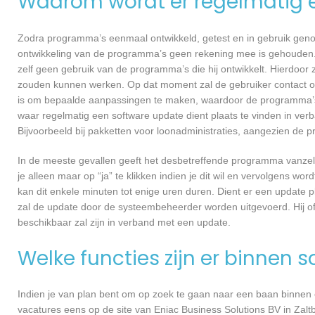
Waarom wordt er regelmatig 
Zodra programma’s eenmaal ontwikkeld, getest en in gebruik genome
ontwikkeling van de programma’s geen rekening mee is gehouden.
zelf geen gebruik van de programma’s die hij ontwikkelt. Hierdoor z
zouden kunnen werken. Op dat moment zal de gebruiker contact o
is om bepaalde aanpassingen te maken, waardoor de programma’s 
waar regelmatig een software update dient plaats te vinden in ver
Bijvoorbeeld bij pakketten voor loonadministraties, aangezien de p
In de meeste gevallen geeft het desbetreffende programma vanzelf 
je alleen maar op “ja” te klikken indien je dit wil en vervolgens wor
kan dit enkele minuten tot enige uren duren. Dient er een update p
zal de update door de systeembeheerder worden uitgevoerd. Hij of
beschikbaar zal zijn in verband met een update.
Welke functies zijn er binnen 
Indien je van plan bent om op zoek te gaan naar een baan binnen ee
vacatures eens op de site van Eniac Business Solutions BV in Zaltb