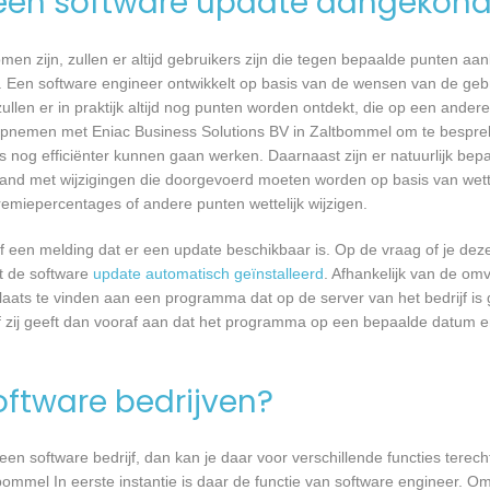
een software update aangekond
n zijn, zullen er altijd gebruikers zijn die tegen bepaalde punten aan
 Een software engineer ontwikkelt op basis van de wensen van de geb
ullen er in praktijk altijd nog punten worden ontdekt, die op een ander
pnemen met Eniac Business Solutions BV in Zaltbommel om te besprek
nog efficiënter kunnen gaan werken. Daarnaast zijn er natuurlijk be
band met wijzigingen die doorgevoerd moeten worden op basis van wette
remiepercentages of andere punten wettelijk wijzigen.
een melding dat er een update beschikbaar is. Op de vraag of je deze 
dt de software
update automatisch geïnstalleerd
. Afhankelijk van de o
laats te vinden aan een programma dat op de server van het bedrijf is 
 zij geeft dan vooraf aan dat het programma op een bepaalde datum en 
software bedrijven?
n software bedrijf, dan kan je daar voor verschillende functies terecht
ommel In eerste instantie is daar de functie van software engineer. Om