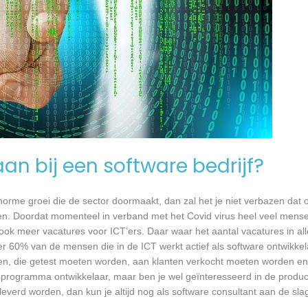
an bij een software bedrijf?
 enorme groei die de sector doormaakt, dan zal het je niet verbazen dat
en. Doordat momenteel in verband met het Covid virus heel veel mense
ook meer vacatures voor ICT’ers. Daar waar het aantal vacatures in a
eer 60% van de mensen die in de ICT werkt actief als software ontwikkel
n, die getest moeten worden, aan klanten verkocht moeten worden en t
 programma ontwikkelaar, maar ben je wel geïnteresseerd in de produc
everd worden, dan kun je altijd nog als software consultant aan de sla