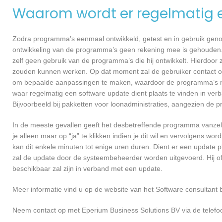
Waarom wordt er regelmatig 
Zodra programma’s eenmaal ontwikkeld, getest en in gebruik genome
ontwikkeling van de programma’s geen rekening mee is gehouden.
zelf geen gebruik van de programma’s die hij ontwikkelt. Hierdoor z
zouden kunnen werken. Op dat moment zal de gebruiker contact o
om bepaalde aanpassingen te maken, waardoor de programma’s nog
waar regelmatig een software update dient plaats te vinden in ver
Bijvoorbeeld bij pakketten voor loonadministraties, aangezien de p
In de meeste gevallen geeft het desbetreffende programma vanzelf 
je alleen maar op “ja” te klikken indien je dit wil en vervolgens wor
kan dit enkele minuten tot enige uren duren. Dient er een update p
zal de update door de systeembeheerder worden uitgevoerd. Hij of
beschikbaar zal zijn in verband met een update.
Meer informatie vind u op de website van het Software consultant b
Neem contact op met Eperium Business Solutions BV via de telefo