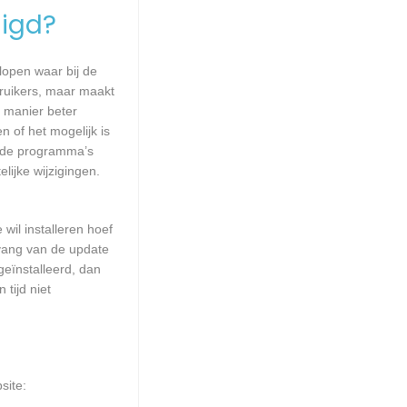
igd?
lopen waar bij de
ruikers, maar maakt
e manier beter
of het mogelijk is
alde programma’s
lijke wijzigingen.
wil installeren hoef
mvang van de update
geïnstalleerd, dan
tijd niet
site: