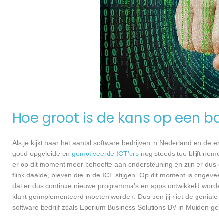
Hoe groot is de kans op een ba
Als je kijkt naar het aantal software bedrijven in Nederland en de
goed opgeleide en
gemotiveerde ICT’ers
nog steeds toe blijft nem
er op dit moment meer behoefte aan ondersteuning en zijn er dus 
flink daalde, bleven die in de ICT stijgen. Op dit moment is ongev
dat er dus continue nieuwe programma’s en apps ontwikkeld worde
klant geïmplementeerd moeten worden. Dus ben jij niet de geniale
software bedrijf zoals Eperium Business Solutions BV in Muiden gel