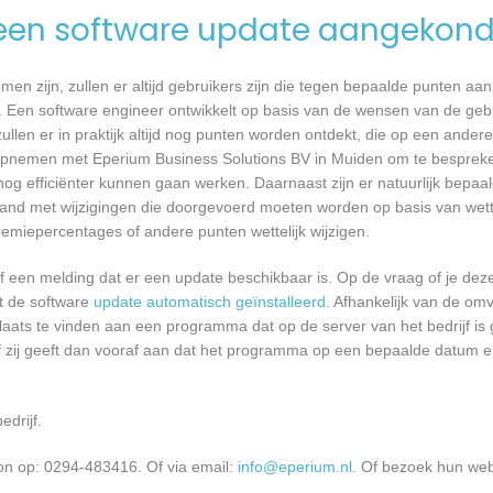
een software update aangekond
n zijn, zullen er altijd gebruikers zijn die tegen bepaalde punten aan
 Een software engineer ontwikkelt op basis van de wensen van de geb
ullen er in praktijk altijd nog punten worden ontdekt, die op een ander
pnemen met Eperium Business Solutions BV in Muiden om te bespreken 
 efficiënter kunnen gaan werken. Daarnaast zijn er natuurlijk bepa
band met wijzigingen die doorgevoerd moeten worden op basis van wette
remiepercentages of andere punten wettelijk wijzigen.
een melding dat er een update beschikbaar is. Op de vraag of je deze 
dt de software
update automatisch geïnstalleerd
. Afhankelijk van de o
laats te vinden aan een programma dat op de server van het bedrijf is 
 zij geeft dan vooraf aan dat het programma op een bepaalde datum en 
edrijf.
on op: 0294-483416. Of via email:
info@eperium.nl
. Of bezoek hun web