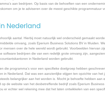
ogramma’s aan bedrijven. Op basis van de behoeften van een ondernemi
angskomen om je te adviseren over de meest geschikte programmatuur v
 in Nederland
 behoorlijk aantal. Hierbij moet natuurlijk wel onderscheid gemaakt word
gemiddelde omvang, zoals Eperium Business Solutions BV in Muiden. We
or mensen over de hele wereld wordt gebruikt. Voorbeelden hiervan zij
e software bedrijven die van een redelijk grote omvang zijn, aangezien 
ccountantskantoren in Nederland worden gebruikt.
rijven die programma’s voor een specifieke doelgroep hebben geschrev
n in Nederland. Dat was een aanzienlijke stijgen ten opzichte van het j
T steeds belangrijker aan het worden is. Mocht je behoefte hebben aa
d op de website van het desbetreffende bedrijf zoals Eperium Business 
ou er echter wel rekening mee dat het laten ontwikkelen van een specif