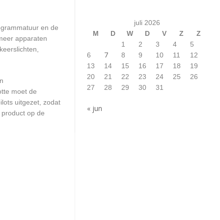
juli 2026
rogrammatuur en de
M
D
W
D
V
Z
Z
 meer apparaten
1
2
3
4
5
keerslichten,
7
6
8
9
10
11
12
13
14
15
16
17
18
19
20
21
22
23
24
25
26
en
27
28
29
30
31
otte moet de
ots uitgezet, zodat
« jun
 product op de