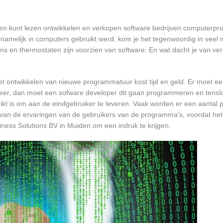
den kunt lezen ontwikkelen en verkopen software bedrijven computerp
namelijk in computers gebruikt werd, kom je het tegenwoordig in veel
oons en thermostaten zijn voorzien van software. En wat dacht je van ver
et ontwikkelen van nieuwe programmatuur kost tijd en geld. Er moet e
er, dan moet een sofware developer dit gaan programmeren en tensl
 is om aan de eindgebruiker te leveren. Vaak worden er een aantal pil
an de ervaringen van de gebruikers van de programma’s, voordat het
iness Solutions BV in Muiden om een indruk te krijgen.