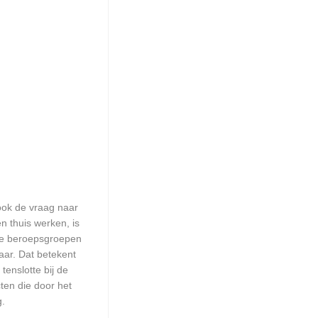
 ook de vraag naar
n thuis werken, is
lle beroepsgroepen
aar. Dat betekent
enslotte bij de
ten die door het
g.