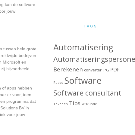
ng kan de software
oor jouw
TAGS
Automatisering
en tussen hele grote
reldwijde bedrijven
Automatiseringspersone
n Microsoft en
Berekenen
zij bijvoorbeeld
PDF
converter
JPG
Software
Robot
en of apps hebben
Software consultant
aar er voor, toen
n een programma dat
Tips
Tekenen
Wiskunde
Solutions BV in
iek voor jouw