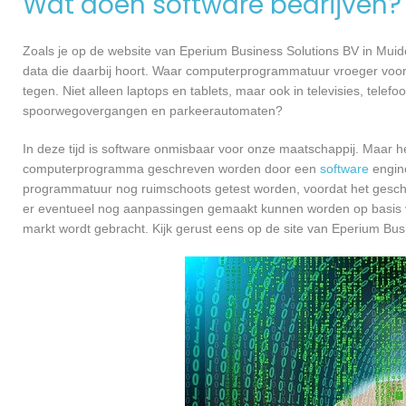
Wat doen software bedrijven?
Zoals je op de website van Eperium Business Solutions BV in Mui
data die daarbij hoort. Waar computerprogrammatuur vroeger voor
tegen. Niet alleen laptops en tablets, maar ook in televisies, telef
spoorwegovergangen en parkeerautomaten?
In deze tijd is software onmisbaar voor onze maatschappij. Maar h
computerprogramma geschreven worden door een
software
engine
programmatuur nog ruimschoots getest worden, voordat het geschikt
er eventueel nog aanpassingen gemaakt kunnen worden op basis v
markt wordt gebracht. Kijk gerust eens op de site van Eperium Bus