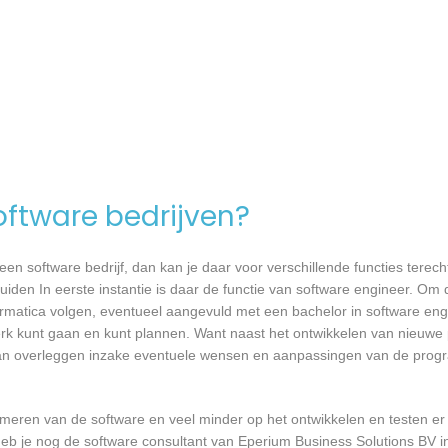
software bedrijven?
n software bedrijf, dan kan je daar voor verschillende functies terecht
den In eerste instantie is daar de functie van software engineer. Om d
formatica volgen, eventueel aangevuld met een bachelor in software en
 werk kunt gaan en kunt plannen. Want naast het ontwikkelen van nieuwe
 kan overleggen inzake eventuele wensen en aanpassingen van de prog
mmeren van de software en veel minder op het ontwikkelen en testen er
heb je nog de software consultant van Eperium Business Solutions BV i