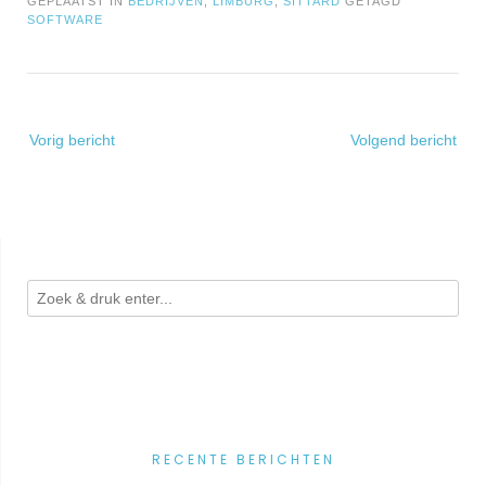
GEPLAATST IN
BEDRIJVEN
,
LIMBURG
,
SITTARD
GETAGD
SOFTWARE
Bericht
Vorig bericht
Volgend bericht
navigatie
RECENTE BERICHTEN