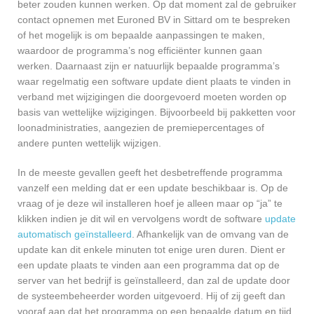
beter zouden kunnen werken. Op dat moment zal de gebruiker
contact opnemen met Euroned BV in Sittard om te bespreken
of het mogelijk is om bepaalde aanpassingen te maken,
waardoor de programma’s nog efficiënter kunnen gaan
werken. Daarnaast zijn er natuurlijk bepaalde programma’s
waar regelmatig een software update dient plaats te vinden in
verband met wijzigingen die doorgevoerd moeten worden op
basis van wettelijke wijzigingen. Bijvoorbeeld bij pakketten voor
loonadministraties, aangezien de premiepercentages of
andere punten wettelijk wijzigen.
In de meeste gevallen geeft het desbetreffende programma
vanzelf een melding dat er een update beschikbaar is. Op de
vraag of je deze wil installeren hoef je alleen maar op “ja” te
klikken indien je dit wil en vervolgens wordt de software
update
automatisch geïnstalleerd
. Afhankelijk van de omvang van de
update kan dit enkele minuten tot enige uren duren. Dient er
een update plaats te vinden aan een programma dat op de
server van het bedrijf is geïnstalleerd, dan zal de update door
de systeembeheerder worden uitgevoerd. Hij of zij geeft dan
vooraf aan dat het programma op een bepaalde datum en tijd