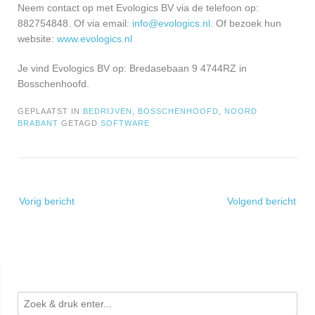
Neem contact op met Evologics BV via de telefoon op:
882754848. Of via email:
info@evologics.nl
. Of bezoek hun
website:
www.evologics.nl
Je vind Evologics BV op: Bredasebaan 9 4744RZ in
Bosschenhoofd.
GEPLAATST IN
BEDRIJVEN
,
BOSSCHENHOOFD
,
NOORD
BRABANT
GETAGD
SOFTWARE
Bericht
Vorig bericht
Volgend bericht
navigatie