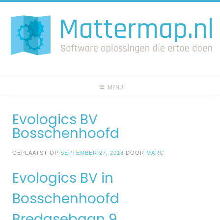
Spring
naar
inhoud
MENU
Evologics BV
Bosschenhoofd
GEPLAATST OP
SEPTEMBER 27, 2018
DOOR
MARC
Evologics BV in
Bosschenhoofd
Bredasebaan 9