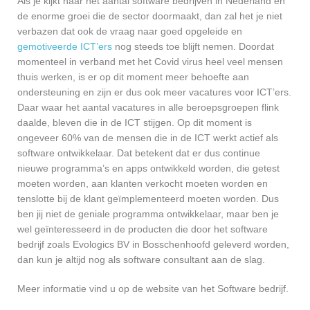
Als je kijkt naar het aantal software bedrijven in Nederland en
de enorme groei die de sector doormaakt, dan zal het je niet
verbazen dat ook de vraag naar goed opgeleide en
gemotiveerde ICT’ers
nog steeds toe blijft nemen. Doordat
momenteel in verband met het Covid virus heel veel mensen
thuis werken, is er op dit moment meer behoefte aan
ondersteuning en zijn er dus ook meer vacatures voor ICT’ers.
Daar waar het aantal vacatures in alle beroepsgroepen flink
daalde, bleven die in de ICT stijgen. Op dit moment is
ongeveer 60% van de mensen die in de ICT werkt actief als
software ontwikkelaar. Dat betekent dat er dus continue
nieuwe programma’s en apps ontwikkeld worden, die getest
moeten worden, aan klanten verkocht moeten worden en
tenslotte bij de klant geïmplementeerd moeten worden. Dus
ben jij niet de geniale programma ontwikkelaar, maar ben je
wel geïnteresseerd in de producten die door het software
bedrijf zoals Evologics BV in Bosschenhoofd geleverd worden,
dan kun je altijd nog als software consultant aan de slag.
Meer informatie vind u op de website van het Software bedrijf.