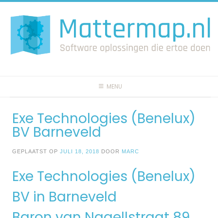
Spring
naar
inhoud
MENU
Exe Technologies (Benelux)
BV Barneveld
GEPLAATST OP
JULI 18, 2018
DOOR
MARC
Exe Technologies (Benelux)
BV in Barneveld
Baron van Nagellstraat 89