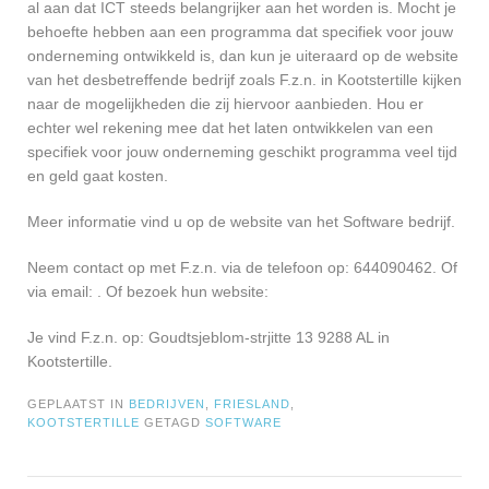
al aan dat ICT steeds belangrijker aan het worden is. Mocht je
behoefte hebben aan een programma dat specifiek voor jouw
onderneming ontwikkeld is, dan kun je uiteraard op de website
van het desbetreffende bedrijf zoals F.z.n. in Kootstertille kijken
naar de mogelijkheden die zij hiervoor aanbieden. Hou er
echter wel rekening mee dat het laten ontwikkelen van een
specifiek voor jouw onderneming geschikt programma veel tijd
en geld gaat kosten.
Meer informatie vind u op de website van het Software bedrijf.
Neem contact op met F.z.n. via de telefoon op: 644090462. Of
via email:
. Of bezoek hun website:
Je vind F.z.n. op: Goudtsjeblom-strjitte 13 9288 AL in
Kootstertille.
GEPLAATST IN
BEDRIJVEN
,
FRIESLAND
,
KOOTSTERTILLE
GETAGD
SOFTWARE