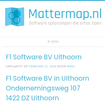
Spring
naar
inhoud
MENU
F1 Software BV Uithoorn
GEPLAATST OP
FEBRUARI 22, 2020
DOOR
MARC
F1 Software BV in Uithoorn
Ondernemingsweg 107
1422 DZ Uithoorn