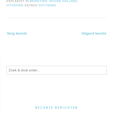
GEPLAATST IN
BEDRIJVEN
,
NOORD HOLLAND
,
UITHOORN
GETAGD
SOFTWARE
Bericht
Vorig bericht
Volgend bericht
navigatie
RECENTE BERICHTEN