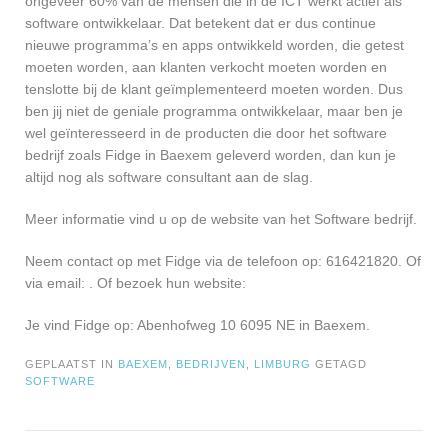
ongeveer 60% van de mensen die in de ICT werkt actief als
software ontwikkelaar. Dat betekent dat er dus continue
nieuwe programma’s en apps ontwikkeld worden, die getest
moeten worden, aan klanten verkocht moeten worden en
tenslotte bij de klant geïmplementeerd moeten worden. Dus
ben jij niet de geniale programma ontwikkelaar, maar ben je
wel geïnteresseerd in de producten die door het software
bedrijf zoals Fidge in Baexem geleverd worden, dan kun je
altijd nog als software consultant aan de slag.
Meer informatie vind u op de website van het Software bedrijf.
Neem contact op met Fidge via de telefoon op: 616421820. Of
via email:
. Of bezoek hun website:
Je vind Fidge op: Abenhofweg 10 6095 NE in Baexem.
GEPLAATST IN
BAEXEM
,
BEDRIJVEN
,
LIMBURG
GETAGD
SOFTWARE