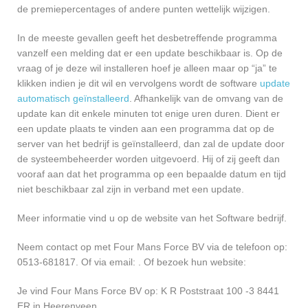
de premiepercentages of andere punten wettelijk wijzigen.
In de meeste gevallen geeft het desbetreffende programma
vanzelf een melding dat er een update beschikbaar is. Op de
vraag of je deze wil installeren hoef je alleen maar op “ja” te
klikken indien je dit wil en vervolgens wordt de software
update
automatisch geïnstalleerd
. Afhankelijk van de omvang van de
update kan dit enkele minuten tot enige uren duren. Dient er
een update plaats te vinden aan een programma dat op de
server van het bedrijf is geïnstalleerd, dan zal de update door
de systeembeheerder worden uitgevoerd. Hij of zij geeft dan
vooraf aan dat het programma op een bepaalde datum en tijd
niet beschikbaar zal zijn in verband met een update.
Meer informatie vind u op de website van het Software bedrijf.
Neem contact op met Four Mans Force BV via de telefoon op:
0513-681817. Of via email:
. Of bezoek hun website:
Je vind Four Mans Force BV op: K R Poststraat 100 -3 8441
ER in Heerenveen.