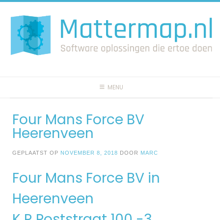
Spring
naar
inhoud
MENU
Four Mans Force BV
Heerenveen
GEPLAATST OP
NOVEMBER 8, 2018
DOOR
MARC
Four Mans Force BV in
Heerenveen
K R Poststraat 100 -3