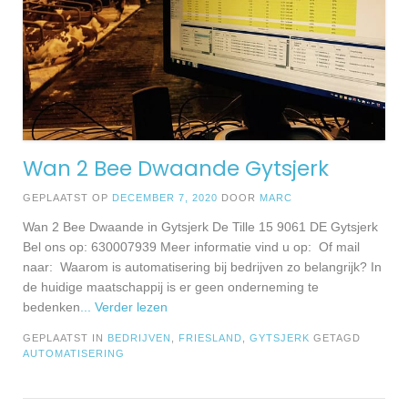
Wan 2 Bee Dwaande Gytsjerk
GEPLAATST OP
DECEMBER 7, 2020
DOOR
MARC
Wan 2 Bee Dwaande in Gytsjerk De Tille 15 9061 DE Gytsjerk
Bel ons op: 630007939 Meer informatie vind u op: Of mail
naar: Waarom is automatisering bij bedrijven zo belangrijk? In
de huidige maatschappij is er geen onderneming te
bedenken
... Verder lezen
GEPLAATST IN
BEDRIJVEN
,
FRIESLAND
,
GYTSJERK
GETAGD
AUTOMATISERING