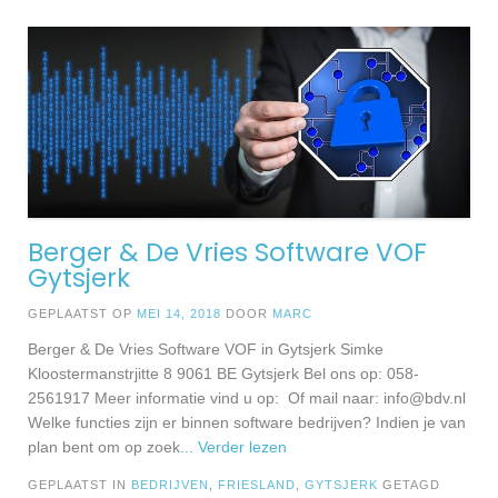
Berger & De Vries Software VOF
Gytsjerk
GEPLAATST OP
MEI 14, 2018
DOOR
MARC
Berger & De Vries Software VOF in Gytsjerk Simke
Kloostermanstrjitte 8 9061 BE Gytsjerk Bel ons op: 058-
2561917 Meer informatie vind u op: Of mail naar:
info@bdv.nl
Welke functies zijn er binnen software bedrijven? Indien je van
plan bent om op zoek
... Verder lezen
GEPLAATST IN
BEDRIJVEN
,
FRIESLAND
,
GYTSJERK
GETAGD