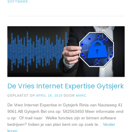
SOFTWARE
De Vries Internet Expertise Gytsjerk
GEPLAATST OP
APRIL 18, 2018
DOOR
MARC
De Vries Internet Expertise in Gytsjerk Rinia van Nautaweg 41
9061 AB Gytsjerk Bel ons op: 582563450 Meer informatie vind
u op: Of mail naar: Welke functies zijn er binnen software
bedrijven? Indien je van plan bent om op zoek te
... Verder
lezen