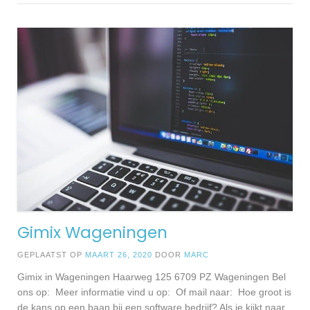
Gimix Wageningen
GEPLAATST OP
MAART 26, 2020
DOOR
MARC
Gimix in Wageningen Haarweg 125 6709 PZ Wageningen Bel
ons op: Meer informatie vind u op: Of mail naar: Hoe groot is
de kans op een baan bij een software bedrijf? Als je kijkt naar