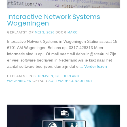
Interactive Network Systems
Wageningen
GEPLAATST OP
MEI 3, 2020
DOOR
MARC
Interactive Network Systems in Wageningen Stationsstraat 15
6701 AM Wageningen Bel ons op: 0317-428313 Meer
informatie vind u op: Of mail naar:
wil.debruin@site4u.nl
Zijn
er veel software bedrijven in Nederland Als je kijkt naar het
aantal software bedrijven, dan zijn dat er
... Verder lezen
GEPLAATST IN
BEDRIJVEN
,
GELDERLAND
,
WAGENINGEN
GETAGD
SOFTWARE CONSULTANT