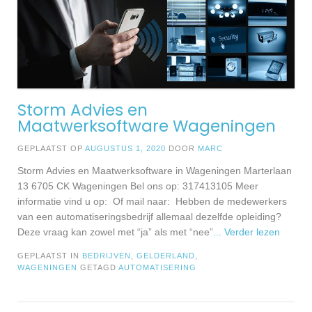
Storm Advies en
Maatwerksoftware Wageningen
GEPLAATST OP
AUGUSTUS 1, 2020
DOOR
MARC
Storm Advies en Maatwerksoftware in Wageningen Marterlaan
13 6705 CK Wageningen Bel ons op: 317413105 Meer
informatie vind u op: Of mail naar: Hebben de medewerkers
van een automatiseringsbedrijf allemaal dezelfde opleiding?
Deze vraag kan zowel met “ja” als met “nee”
... Verder lezen
GEPLAATST IN
BEDRIJVEN
,
GELDERLAND
,
WAGENINGEN
GETAGD
AUTOMATISERING