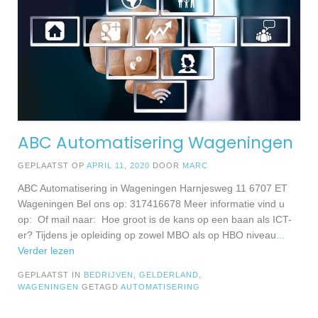
ABC Automatisering Wageningen
GEPLAATST OP
APRIL 11, 2020
DOOR
MARC
ABC Automatisering in Wageningen Harnjesweg 11 6707 ET
Wageningen Bel ons op: 317416678 Meer informatie vind u
op: Of mail naar: Hoe groot is de kans op een baan als ICT-
er? Tijdens je opleiding op zowel MBO als op HBO niveau
...
Verder lezen
GEPLAATST IN
BEDRIJVEN
,
GELDERLAND
,
WAGENINGEN
GETAGD
AUTOMATISERING