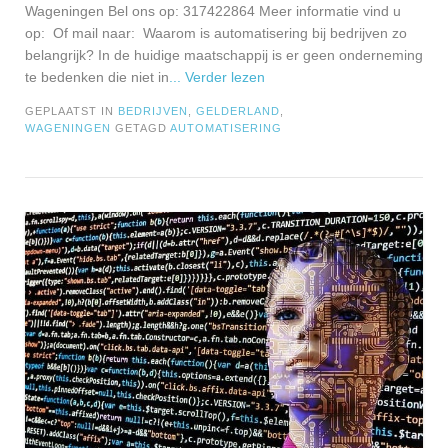
Wageningen Bel ons op: 317422864 Meer informatie vind u
op: Of mail naar: Waarom is automatisering bij bedrijven zo
belangrijk? In de huidige maatschappij is er geen onderneming
te bedenken die niet in
... Verder lezen
GEPLAATST IN
BEDRIJVEN
,
GELDERLAND
,
WAGENINGEN
GETAGD
AUTOMATISERING