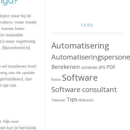
igd?
lopen waar bij de
ruikers, maar maakt
TAGS
e manier beter
 om bepaalde
a’s waar regelmatig
Automatisering
 Bijvoorbeeld bij
Automatiseringspersone
Berekenen
wil installeren hoef
PDF
JPG
converter
mvang van de update
Software
geïnstalleerd, dan
Robot
tijd niet
Software consultant
Tips
Tekenen
Wiskunde
. Kijk voor
ken kun je het beste