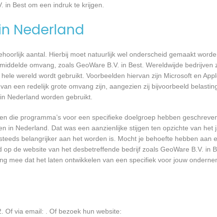
 in Best om een indruk te krijgen.
 in Nederland
 behoorlijk aantal. Hierbij moet natuurlijk wel onderscheid gemaakt word
emiddelde omvang, zoals GeoWare B.V. in Best. Wereldwijde bedrijven 
le wereld wordt gebruikt. Voorbeelden hiervan zijn Microsoft en Apple
 van een redelijk grote omvang zijn, aangezien zij bijvoorbeeld belasti
in Nederland worden gebruikt.
rijven die programma’s voor een specifieke doelgroep hebben geschrev
n in Nederland. Dat was een aanzienlijke stijgen ten opzichte van het j
T steeds belangrijker aan het worden is. Mocht je behoefte hebben aa
d op de website van het desbetreffende bedrijf zoals GeoWare B.V. in B
ing mee dat het laten ontwikkelen van een specifiek voor jouw onderne
 Of via email:
. Of bezoek hun website: