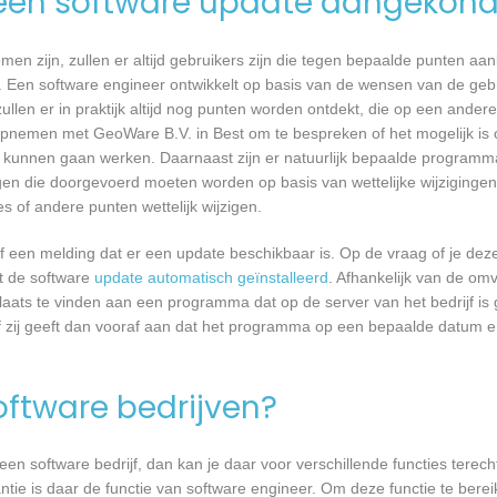
een software update aangekond
n zijn, zullen er altijd gebruikers zijn die tegen bepaalde punten aan
 Een software engineer ontwikkelt op basis van de wensen van de geb
ullen er in praktijk altijd nog punten worden ontdekt, die op een ander
pnemen met GeoWare B.V. in Best om te bespreken of het mogelijk is
kunnen gaan werken. Daarnaast zijn er natuurlijk bepaalde programm
gen die doorgevoerd moeten worden op basis van wettelijke wijzigingen.
 of andere punten wettelijk wijzigen.
een melding dat er een update beschikbaar is. Op de vraag of je deze 
dt de software
update automatisch geïnstalleerd
. Afhankelijk van de o
laats te vinden aan een programma dat op de server van het bedrijf is 
 zij geeft dan vooraf aan dat het programma op een bepaalde datum en 
software bedrijven?
n software bedrijf, dan kan je daar voor verschillende functies terecht
ntie is daar de functie van software engineer. Om deze functie te berei