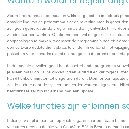
Waarom wordt er regelmatig 
Zodra programma’s eenmaal ontwikkeld, getest en in gebruik genome
ontwikkeling van de programma’s geen rekening mee is gehouden.
zelf geen gebruik van de programma’s die hij ontwikkelt. Hierdoor z
zouden kunnen werken. Op dat moment zal de gebruiker contact o
aanpassingen te maken, waardoor de programma’s nog efficiënter 
een software update dient plaats te vinden in verband met wijzigin
pakketten voor loonadministraties, aangezien de premiepercentages
In de meeste gevallen geeft het desbetreffende programma vanzelf 
je alleen maar op “ja” te klikken indien je dit wil en vervolgens wor
kan dit enkele minuten tot enige uren duren. Dient er een update p
zal de update door de systeembeheerder worden uitgevoerd. Hij of
beschikbaar zal zijn in verband met een update.
Welke functies zijn er binnen 
Indien je van plan bent om op zoek te gaan naar een baan binnen ee
vacatures eens op de site van GeoWare B.V. in Best In eerste insta