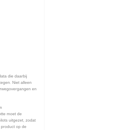
ata die daarbij
egen. Niet alleen
poorwegovergangen en
en
otte moet de
ots uitgezet, zodat
 product op de