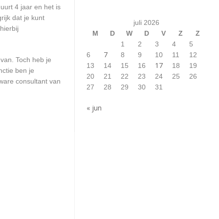
urt 4 jaar en het is
ijk dat je kunt
juli 2026
ierbij
M
D
W
D
V
Z
Z
1
2
3
4
5
7
6
8
9
10
11
12
 van. Toch heb je
17
13
14
15
16
18
19
ctie ben je
20
21
22
23
24
25
26
ware consultant van
27
28
29
30
31
« jun