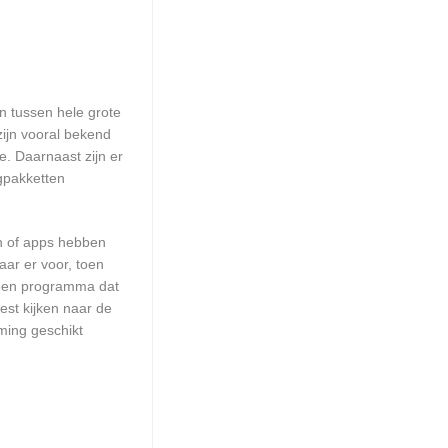
en tussen hele grote
zijn vooral bekend
. Daarnaast zijn er
ngpakketten
en of apps hebben
aar er voor, toen
n een programma dat
est kijken naar de
ming geschikt