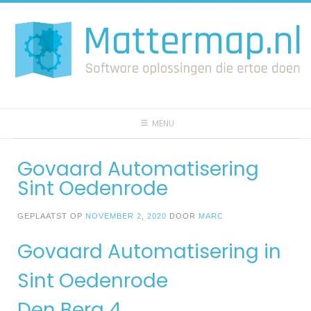
Spring
naar
inhoud
MENU
Govaard Automatisering
Sint Oedenrode
GEPLAATST OP
NOVEMBER 2, 2020
DOOR
MARC
Govaard Automatisering in
Sint Oedenrode
Den Berg 4