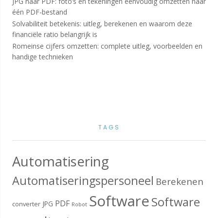
JPG naar PDF: foto’s en tekeningen eenvoudig omzetten naar
één PDF-bestand
Solvabiliteit betekenis: uitleg, berekenen en waarom deze
financiële ratio belangrijk is
Romeinse cijfers omzetten: complete uitleg, voorbeelden en
handige technieken
TAGS
Automatisering
Automatiseringspersoneel
Berekenen
Software
Software
PDF
JPG
converter
Robot