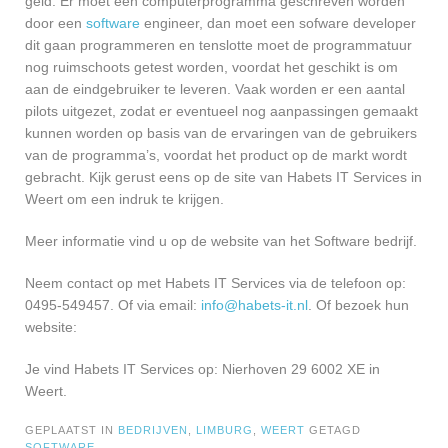
geld. Er moet een computerprogramma geschreven worden
door een
software
engineer, dan moet een sofware developer
dit gaan programmeren en tenslotte moet de programmatuur
nog ruimschoots getest worden, voordat het geschikt is om
aan de eindgebruiker te leveren. Vaak worden er een aantal
pilots uitgezet, zodat er eventueel nog aanpassingen gemaakt
kunnen worden op basis van de ervaringen van de gebruikers
van de programma’s, voordat het product op de markt wordt
gebracht. Kijk gerust eens op de site van Habets IT Services in
Weert om een indruk te krijgen.
Meer informatie vind u op de website van het Software bedrijf.
Neem contact op met Habets IT Services via de telefoon op:
0495-549457. Of via email:
info@habets-it.nl
. Of bezoek hun
website:
Je vind Habets IT Services op: Nierhoven 29 6002 XE in
Weert.
GEPLAATST IN
BEDRIJVEN
,
LIMBURG
,
WEERT
GETAGD
SOFTWARE