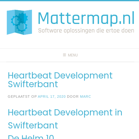
Spring
naar
inhoud
MENU
Heartbeat Development
Swifterbant
GEPLAATST OP
APRIL 17, 2020
DOOR
MARC
Heartbeat Development in
Swifterbant
De Helm 10