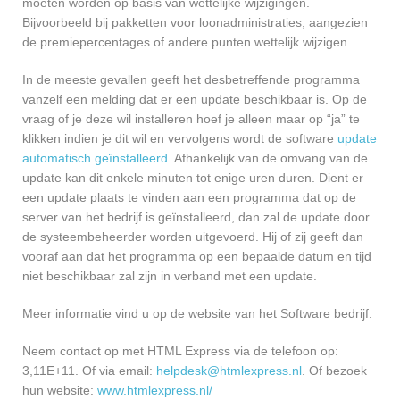
moeten worden op basis van wettelijke wijzigingen.
Bijvoorbeeld bij pakketten voor loonadministraties, aangezien
de premiepercentages of andere punten wettelijk wijzigen.
In de meeste gevallen geeft het desbetreffende programma
vanzelf een melding dat er een update beschikbaar is. Op de
vraag of je deze wil installeren hoef je alleen maar op “ja” te
klikken indien je dit wil en vervolgens wordt de software
update
automatisch geïnstalleerd
. Afhankelijk van de omvang van de
update kan dit enkele minuten tot enige uren duren. Dient er
een update plaats te vinden aan een programma dat op de
server van het bedrijf is geïnstalleerd, dan zal de update door
de systeembeheerder worden uitgevoerd. Hij of zij geeft dan
vooraf aan dat het programma op een bepaalde datum en tijd
niet beschikbaar zal zijn in verband met een update.
Meer informatie vind u op de website van het Software bedrijf.
Neem contact op met HTML Express via de telefoon op:
3,11E+11. Of via email:
helpdesk@htmlexpress.nl
. Of bezoek
hun website:
www.htmlexpress.nl/