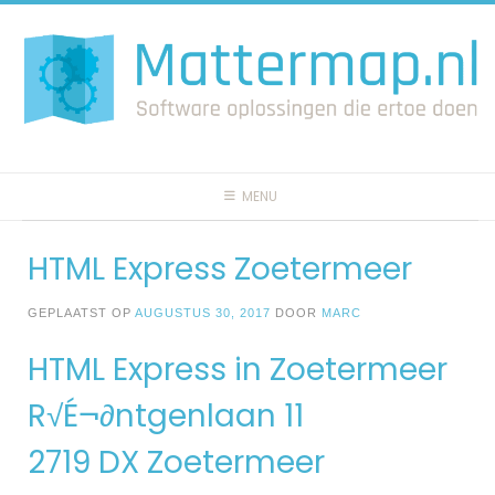
Spring
naar
inhoud
MENU
HTML Express Zoetermeer
GEPLAATST OP
AUGUSTUS 30, 2017
DOOR
MARC
HTML Express in Zoetermeer
R√É¬∂ntgenlaan 11
2719 DX Zoetermeer