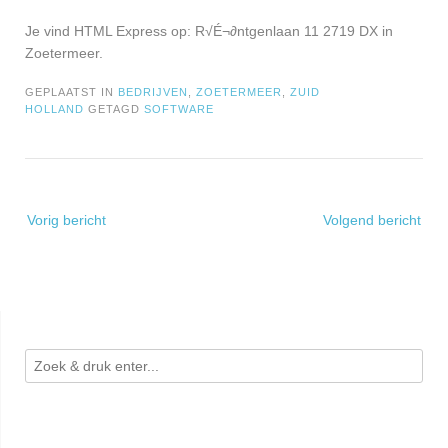
Je vind HTML Express op: R√É¬∂ntgenlaan 11 2719 DX in
Zoetermeer.
GEPLAATST IN
BEDRIJVEN
,
ZOETERMEER
,
ZUID
HOLLAND
GETAGD
SOFTWARE
Bericht
Vorig bericht
Volgend bericht
navigatie