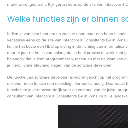
markt wordt gebracht. Kijk gerust eens op de site van Infaccom it 
Welke functies zijn er binnen 
Indien je van plan bent om op zoek te gaan naar een baan binnen ee
vacatures eens op de site van Infaccom it Consultants BV in Winsum
kun je het beste een HBO opleiding in de richting van informatica
duurt 4 jaar en het is van belang dat je heel precies te werk kun
belangrijk dat je kunt programmeren, testen en met de klant kan
je hierbij ondersteuning krijgen van de software developer.
De functie van software developer is vooral gericht op het progra
ook voor deze functie een opleiding informatica nodig. Daarnaast 
functie ben je verantwoordelijk voor de verkoop van de juiste pr
consultant van Infaccom it Consultants BV in Winsum bij je lang