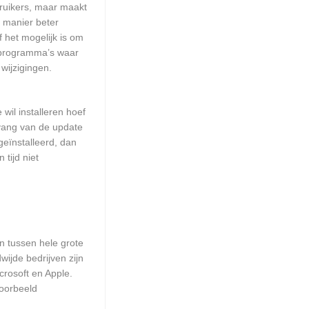
ruikers, maar maakt
e manier beter
het mogelijk is om
 programma’s waar
wijzigingen.
wil installeren hoef
mvang van de update
geïnstalleerd, dan
tijd niet
en tussen hele grote
ijde bedrijven zijn
crosoft en Apple.
voorbeeld