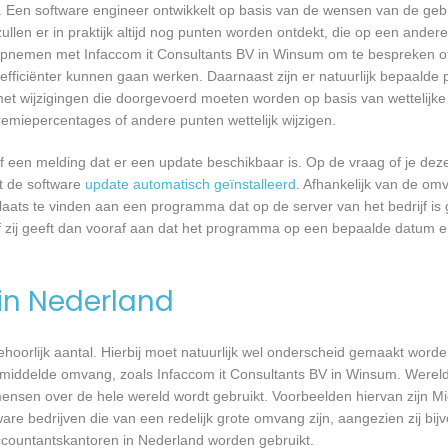
 Een software engineer ontwikkelt op basis van de wensen van de geb
ullen er in praktijk altijd nog punten worden ontdekt, die op een ander
pnemen met Infaccom it Consultants BV in Winsum om te bespreken of 
ficiënter kunnen gaan werken. Daarnaast zijn er natuurlijk bepaalde
met wijzigingen die doorgevoerd moeten worden op basis van wettelijke 
remiepercentages of andere punten wettelijk wijzigen.
een melding dat er een update beschikbaar is. Op de vraag of je deze 
dt de software
update automatisch geïnstalleerd
. Afhankelijk van de o
laats te vinden aan een programma dat op de server van het bedrijf is 
 zij geeft dan vooraf aan dat het programma op een bepaalde datum en 
 in Nederland
 behoorlijk aantal. Hierbij moet natuurlijk wel onderscheid gemaakt word
emiddelde omvang, zoals Infaccom it Consultants BV in Winsum. Wereldw
nsen over de hele wereld wordt gebruikt. Voorbeelden hiervan zijn Mi
are bedrijven die van een redelijk grote omvang zijn, aangezien zij bij
ccountantskantoren in Nederland worden gebruikt.