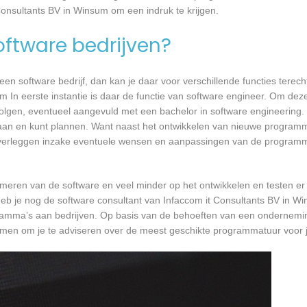
Consultants BV in Winsum om een indruk te krijgen.
software bedrijven?
n software bedrijf, dan kan je daar voor verschillende functies terecht
 In eerste instantie is daar de functie van software engineer. Om deze
 volgen, eventueel aangevuld met een bachelor in software engineering.
t gaan en kunt plannen. Want naast het ontwikkelen van nieuwe programm
 overleggen inzake eventuele wensen en aanpassingen van de programm
mmeren van de software en veel minder op het ontwikkelen en testen er
heb je nog de software consultant van Infaccom it Consultants BV in W
ogramma’s aan bedrijven. Op basis van de behoeften van een ondernemi
skomen om je te adviseren over de meest geschikte programmatuur voor