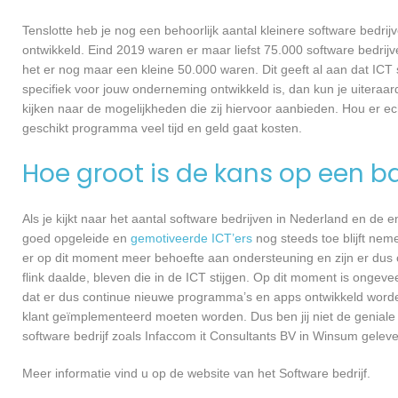
Tenslotte heb je nog een behoorlijk aantal kleinere software bed
ontwikkeld. Eind 2019 waren er maar liefst 75.000 software bedrijve
het er nog maar een kleine 50.000 waren. Dit geeft al aan dat IC
specifiek voor jouw onderneming ontwikkeld is, dan kun je uiteraa
kijken naar de mogelijkheden die zij hiervoor aanbieden. Hou er e
geschikt programma veel tijd en geld gaat kosten.
Hoe groot is de kans op een ba
Als je kijkt naar het aantal software bedrijven in Nederland en de
goed opgeleide en
gemotiveerde ICT’ers
nog steeds toe blijft nem
er op dit moment meer behoefte aan ondersteuning en zijn er dus 
flink daalde, bleven die in de ICT stijgen. Op dit moment is ongev
dat er dus continue nieuwe programma’s en apps ontwikkeld worde
klant geïmplementeerd moeten worden. Dus ben jij niet de geniale
software bedrijf zoals Infaccom it Consultants BV in Winsum geleve
Meer informatie vind u op de website van het Software bedrijf.