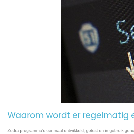
Waarom wordt er regelmatig 
Zodra programma’s eenmaal ontwikkeld, getest en in gebruik genome