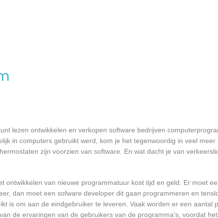
om
 kunt lezen ontwikkelen en verkopen software bedrijven computerprog
ijk in computers gebruikt werd, kom je het tegenwoordig in veel meer
 thermostaten zijn voorzien van software. En wat dacht je van verkeersli
et ontwikkelen van nieuwe programmatuur kost tijd en geld. Er moet e
er, dan moet een sofware developer dit gaan programmeren en tensl
 is om aan de eindgebruiker te leveren. Vaak worden er een aantal pil
an de ervaringen van de gebruikers van de programma’s, voordat het