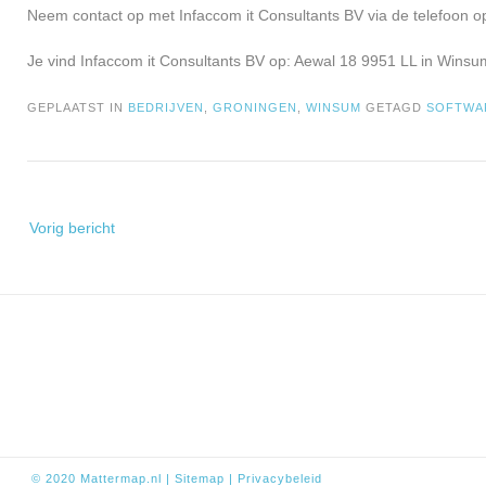
Neem contact op met Infaccom it Consultants BV via de telefoon o
Je vind Infaccom it Consultants BV op: Aewal 18 9951 LL in Winsu
GEPLAATST IN
BEDRIJVEN
,
GRONINGEN
,
WINSUM
GETAGD
SOFTWA
Bericht
Vorig bericht
navigatie
© 2020
Mattermap.nl
|
Sitem
ap
|
Privacybeleid