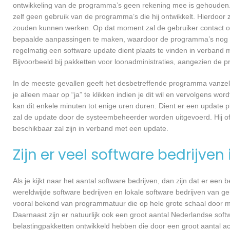
ontwikkeling van de programma’s geen rekening mee is gehouden.
zelf geen gebruik van de programma’s die hij ontwikkelt. Hierdoor z
zouden kunnen werken. Op dat moment zal de gebruiker contact o
bepaalde aanpassingen te maken, waardoor de programma’s nog ef
regelmatig een software update dient plaats te vinden in verband 
Bijvoorbeeld bij pakketten voor loonadministraties, aangezien de p
In de meeste gevallen geeft het desbetreffende programma vanzelf 
je alleen maar op “ja” te klikken indien je dit wil en vervolgens wor
kan dit enkele minuten tot enige uren duren. Dient er een update p
zal de update door de systeembeheerder worden uitgevoerd. Hij of
beschikbaar zal zijn in verband met een update.
Zijn er veel software bedrijven
Als je kijkt naar het aantal software bedrijven, dan zijn dat er een
wereldwijde software bedrijven en lokale software bedrijven van g
vooral bekend van programmatuur die op hele grote schaal door me
Daarnaast zijn er natuurlijk ook een groot aantal Nederlandse softw
belastingpakketten ontwikkeld hebben die door een groot aantal a