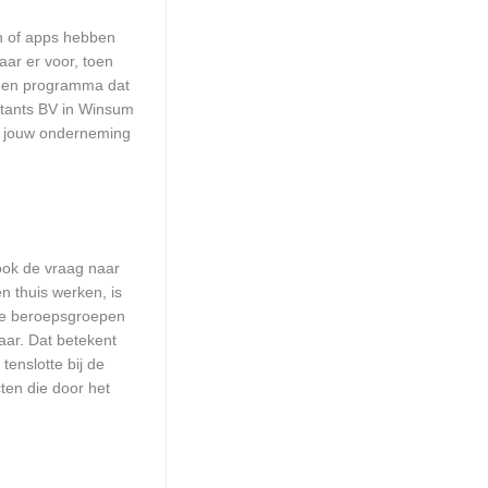
en of apps hebben
aar er voor, toen
n een programma dat
ultants BV in Winsum
or jouw onderneming
 ook de vraag naar
n thuis werken, is
lle beroepsgroepen
aar. Dat betekent
enslotte bij de
ten die door het