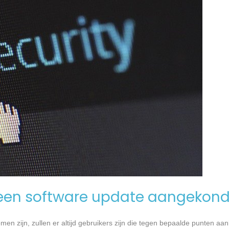
een software update aangekond
n zijn, zullen er altijd gebruikers zijn die tegen bepaalde punten aan