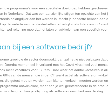
rijven die programma’s voor een specifieke doelgroep hebben geschrev
n in Nederland. Dat was een aanzienlijke stijgen ten opzichte van het j
T steeds belangrijker aan het worden is. Mocht je behoefte hebben aa
rd op de website van het desbetreffende bedrijf zoals Infaccom it Cons
chter wel rekening mee dat het laten ontwikkelen van een specifiek vo
an bij een software bedrijf?
 enorme groei die de sector doormaakt, dan zal het je niet verbazen dat
en. Doordat momenteel in verband met het Covid virus heel veel mense
ook meer vacatures voor ICT’ers. Daar waar het aantal vacatures in a
eer 60% van de mensen die in de ICT werkt actief als software ontwikkel
n, die getest moeten worden, aan klanten verkocht moeten worden en t
 programma ontwikkelaar, maar ben je wel geïnteresseerd in de produc
rd worden, dan kun je altijd nog als software consultant aan de slag.