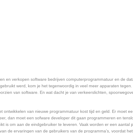
elen en verkopen software bedrijven computerprogrammatuur en de data 
bruikt werd, kom je het tegenwoordig in veel meer apparaten tegen. N
 voorzien van software. En wat dacht je van verkeerslichten, spoorwego
et ontwikkelen van nieuwe programmatuur kost tijd en geld. Er moet e
er, dan moet een sofware developer dit gaan programmeren en tensl
 is om aan de eindgebruiker te leveren. Vaak worden er een aantal pil
an de ervaringen van de gebruikers van de programma’s, voordat het