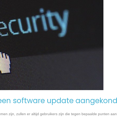
een software update aangekond
n zijn, zullen er altijd gebruikers zijn die tegen bepaalde punten aan