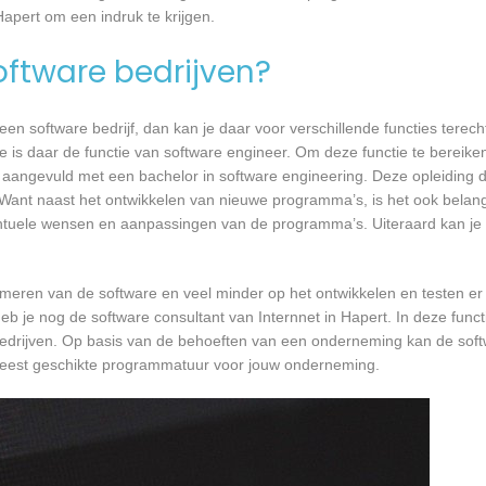
Hapert om een indruk te krijgen.
software bedrijven?
n software bedrijf, dan kan je daar voor verschillende functies terecht
ie is daar de functie van software engineer. Om deze functie te bereike
 aangevuld met een bachelor in software engineering. Deze opleiding du
 Want naast het ontwikkelen van nieuwe programma’s, is het ook belangr
tuele wensen en aanpassingen van de programma’s. Uiteraard kan je h
mmeren van de software en veel minder op het ontwikkelen en testen er
eb je nog de software consultant van Internnet in Hapert. In deze funct
bedrijven. Op basis van de behoeften van een onderneming kan de soft
 meest geschikte programmatuur voor jouw onderneming.