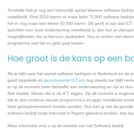
Tenslotte heb je nog een behoorlijk aantal kleinere software bed
ontwikkeld. Eind 2019 waren er maar liefst 75.000 software bedrijve
het er nog maar een kleine 50.000 waren. Dit geeft al aan dat IC
specifiek voor jouw onderneming ontwikkeld is, dan kun je uiteraar
mogelijkheden die zij hiervoor aanbieden. Hou er echter wel reken
programma veel tijd en geld gaat kosten.
Hoe groot is de kans op een ba
Als je kijkt naar het aantal software bedrijven in Nederland en de
goed opgeleide en
gemotiveerde ICT’ers
nog steeds toe blijft nem
er op dit moment meer behoefte aan ondersteuning en zijn er dus 
flink daalde, bleven die in de ICT stijgen. Op dit moment is ongev
dat er dus continue nieuwe programma’s en apps ontwikkeld worde
klant geïmplementeerd moeten worden. Dus ben jij niet de geniale
software bedrijf zoals Internnet in Hapert geleverd worden, dan kun 
Meer informatie vind u op de website van het Software bedrijf.