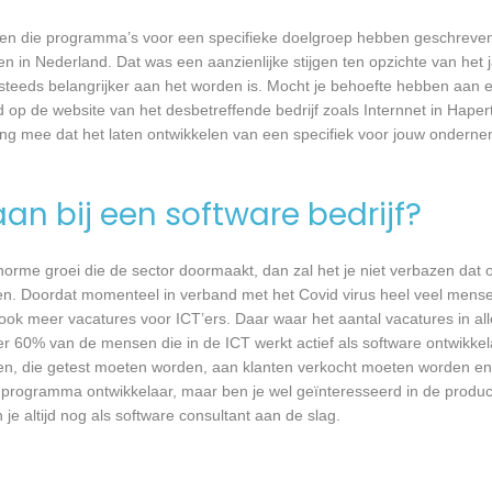
rijven die programma’s voor een specifieke doelgroep hebben geschrev
n in Nederland. Dat was een aanzienlijke stijgen ten opzichte van het j
T steeds belangrijker aan het worden is. Mocht je behoefte hebben aa
d op de website van het desbetreffende bedrijf zoals Internnet in Haper
ing mee dat het laten ontwikkelen van een specifiek voor jouw onderne
an bij een software bedrijf?
 enorme groei die de sector doormaakt, dan zal het je niet verbazen dat
en. Doordat momenteel in verband met het Covid virus heel veel mense
ook meer vacatures voor ICT’ers. Daar waar het aantal vacatures in a
eer 60% van de mensen die in de ICT werkt actief als software ontwikkel
n, die getest moeten worden, aan klanten verkocht moeten worden en t
 programma ontwikkelaar, maar ben je wel geïnteresseerd in de produc
je altijd nog als software consultant aan de slag.