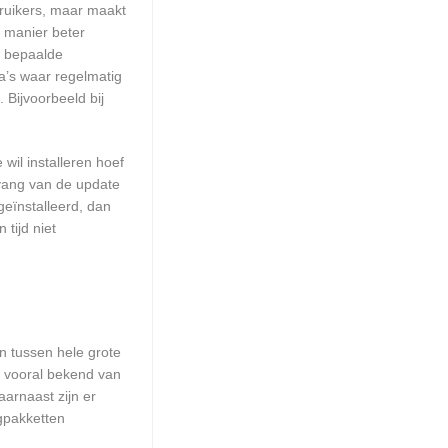
ruikers, maar maakt
e manier beter
m bepaalde
a’s waar regelmatig
 Bijvoorbeeld bij
wil installeren hoef
mvang van de update
geïnstalleerd, dan
tijd niet
en tussen hele grote
n vooral bekend van
arnaast zijn er
ngpakketten