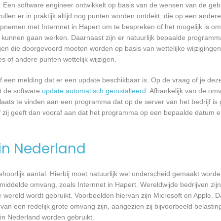
 Een software engineer ontwikkelt op basis van de wensen van de geb
ullen er in praktijk altijd nog punten worden ontdekt, die op een ander
pnemen met Internnet in Hapert om te bespreken of het mogelijk is o
kunnen gaan werken. Daarnaast zijn er natuurlijk bepaalde programm
gen die doorgevoerd moeten worden op basis van wettelijke wijzigingen.
 of andere punten wettelijk wijzigen.
een melding dat er een update beschikbaar is. Op de vraag of je deze 
dt de software
update automatisch geïnstalleerd
. Afhankelijk van de o
laats te vinden aan een programma dat op de server van het bedrijf is 
 zij geeft dan vooraf aan dat het programma op een bepaalde datum en 
 in Nederland
 behoorlijk aantal. Hierbij moet natuurlijk wel onderscheid gemaakt word
emiddelde omvang, zoals Internnet in Hapert. Wereldwijde bedrijven zij
ereld wordt gebruikt. Voorbeelden hiervan zijn Microsoft en Apple. Da
 van een redelijk grote omvang zijn, aangezien zij bijvoorbeeld belasti
in Nederland worden gebruikt.