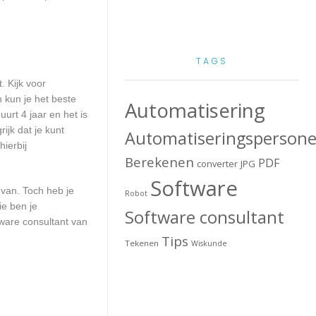
TAGS
. Kijk voor
n kun je het beste
Automatisering
urt 4 jaar en het is
ijk dat je kunt
Automatiseringspersone
ierbij
Berekenen
PDF
converter
JPG
Software
 van. Toch heb je
Robot
ie ben je
Software consultant
ware consultant van
Tips
Tekenen
Wiskunde