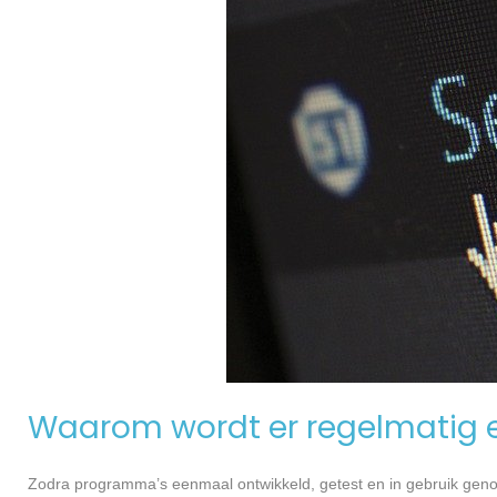
Waarom wordt er regelmatig 
Zodra programma’s eenmaal ontwikkeld, getest en in gebruik genome