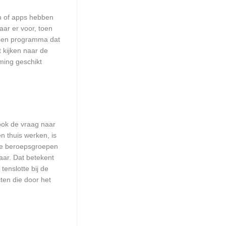
en of apps hebben
aar er voor, toen
n een programma dat
t kijken naar de
ming geschikt
 ook de vraag naar
n thuis werken, is
lle beroepsgroepen
aar. Dat betekent
enslotte bij de
ten die door het