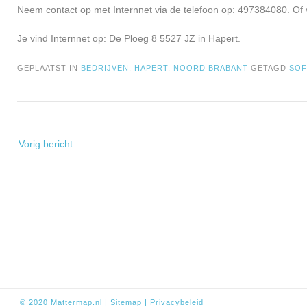
Neem contact op met Internnet via de telefoon op: 497384080. Of 
Je vind Internnet op: De Ploeg 8 5527 JZ in Hapert.
GEPLAATST IN
BEDRIJVEN
,
HAPERT
,
NOORD BRABANT
GETAGD
SO
Bericht
Vorig bericht
navigatie
© 2020
Mattermap.nl
|
Sitem
ap
|
Privacybeleid