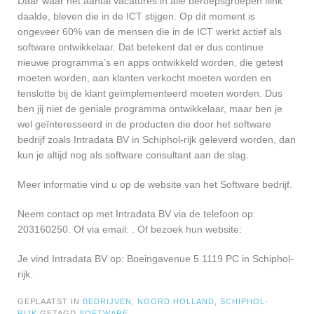
Daar waar het aantal vacatures in alle beroepsgroepen flink
daalde, bleven die in de ICT stijgen. Op dit moment is
ongeveer 60% van de mensen die in de ICT werkt actief als
software ontwikkelaar. Dat betekent dat er dus continue
nieuwe programma’s en apps ontwikkeld worden, die getest
moeten worden, aan klanten verkocht moeten worden en
tenslotte bij de klant geïmplementeerd moeten worden. Dus
ben jij niet de geniale programma ontwikkelaar, maar ben je
wel geïnteresseerd in de producten die door het software
bedrijf zoals Intradata BV in Schiphol-rijk geleverd worden, dan
kun je altijd nog als software consultant aan de slag.
Meer informatie vind u op de website van het Software bedrijf.
Neem contact op met Intradata BV via de telefoon op:
203160250. Of via email:
. Of bezoek hun website:
Je vind Intradata BV op: Boeingavenue 5 1119 PC in Schiphol-
rijk.
GEPLAATST IN
BEDRIJVEN
,
NOORD HOLLAND
,
SCHIPHOL-
RIJK
GETAGD
SOFTWARE