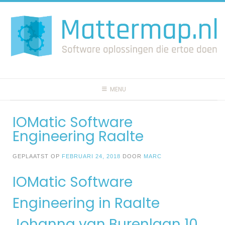
Spring
naar
inhoud
MENU
IOMatic Software
Engineering Raalte
GEPLAATST OP
FEBRUARI 24, 2018
DOOR
MARC
IOMatic Software
Engineering in Raalte
Johanna van Burenlaan 10