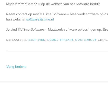
Meer informatie vind u op de website van het Software bedrijf.
Neem contact op met ITsTime Software – Maatwerk software oploss
hun website:
software.itstime.nl
Je vind ITsTime Software – Maatwerk software oplossingen op: B
GEPLAATST IN
BEDRIJVEN
,
NOORD BRABANT
,
OOSTERHOUT
GETA
Bericht
Vorig bericht
navigatie