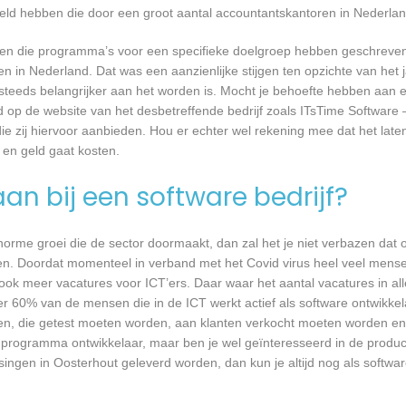
keld hebben die door een groot aantal accountantskantoren in Nederla
rijven die programma’s voor een specifieke doelgroep hebben geschrev
n in Nederland. Dat was een aanzienlijke stijgen ten opzichte van het j
T steeds belangrijker aan het worden is. Mocht je behoefte hebben aa
rd op de website van het desbetreffende bedrijf zoals ITsTime Software
ie zij hiervoor aanbieden. Hou er echter wel rekening mee dat het late
 en geld gaat kosten.
an bij een software bedrijf?
 enorme groei die de sector doormaakt, dan zal het je niet verbazen dat
en. Doordat momenteel in verband met het Covid virus heel veel mense
ook meer vacatures voor ICT’ers. Daar waar het aantal vacatures in a
eer 60% van de mensen die in de ICT werkt actief als software ontwikkel
n, die getest moeten worden, aan klanten verkocht moeten worden en t
 programma ontwikkelaar, maar ben je wel geïnteresseerd in de produc
singen in Oosterhout geleverd worden, dan kun je altijd nog als softwa