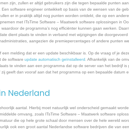
n zijn, zullen er altijd gebruikers zijn die tegen bepaalde punten aan
 Een software engineer ontwikkelt op basis van de wensen van de geb
ullen er in praktijk altijd nog punten worden ontdekt, die op een ander
opnemen met ITsTime Software – Maatwerk software oplossingen in Oo
 waardoor de programma’s nog efficiënter kunnen gaan werken. Daarna
ate dient plaats te vinden in verband met wijzigingen die doorgevoe
oonadministraties, aangezien de premiepercentages of andere punten wett
een melding dat er een update beschikbaar is. Op de vraag of je deze 
dt de software
update automatisch geïnstalleerd
. Afhankelijk van de o
laats te vinden aan een programma dat op de server van het bedrijf is 
 zij geeft dan vooraf aan dat het programma op een bepaalde datum en 
 in Nederland
 behoorlijk aantal. Hierbij moet natuurlijk wel onderscheid gemaakt word
gemiddelde omvang, zoals ITsTime Software – Maatwerk software oploss
matuur die op hele grote schaal door mensen over de hele wereld word
urlijk ook een groot aantal Nederlandse software bedrijven die van een 