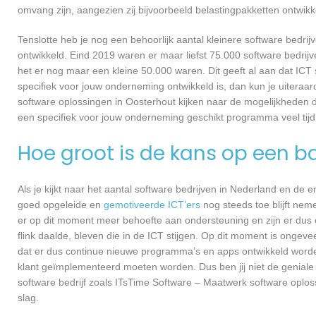
omvang zijn, aangezien zij bijvoorbeeld belastingpakketten ontwik
Tenslotte heb je nog een behoorlijk aantal kleinere software bed
ontwikkeld. Eind 2019 waren er maar liefst 75.000 software bedrijve
het er nog maar een kleine 50.000 waren. Dit geeft al aan dat IC
specifiek voor jouw onderneming ontwikkeld is, dan kun je uiteraa
software oplossingen in Oosterhout kijken naar de mogelijkheden d
een specifiek voor jouw onderneming geschikt programma veel tijd
Hoe groot is de kans op een ba
Als je kijkt naar het aantal software bedrijven in Nederland en de
goed opgeleide en
gemotiveerde ICT’ers
nog steeds toe blijft nem
er op dit moment meer behoefte aan ondersteuning en zijn er dus 
flink daalde, bleven die in de ICT stijgen. Op dit moment is ongev
dat er dus continue nieuwe programma’s en apps ontwikkeld worde
klant geïmplementeerd moeten worden. Dus ben jij niet de geniale
software bedrijf zoals ITsTime Software – Maatwerk software oplos
slag.