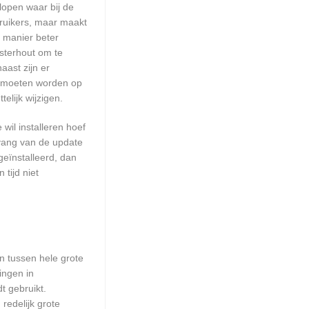
lopen waar bij de
ruikers, maar maakt
e manier beter
sterhout om te
ast zijn er
rd moeten worden op
elijk wijzigen.
wil installeren hoef
mvang van de update
geïnstalleerd, dan
tijd niet
en tussen hele grote
ingen in
t gebruikt.
redelijk grote