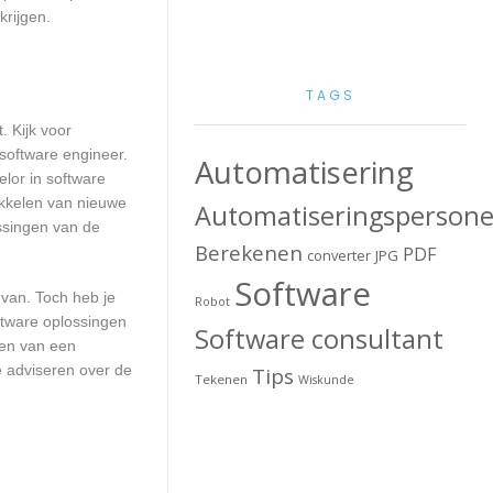
krijgen.
TAGS
. Kijk voor
 software engineer.
Automatisering
lor in software
ikkelen van nieuwe
Automatiseringspersone
ssingen van de
Berekenen
PDF
converter
JPG
Software
 van. Toch heb je
Robot
ftware oplossingen
Software consultant
ten van een
e adviseren over de
Tips
Tekenen
Wiskunde