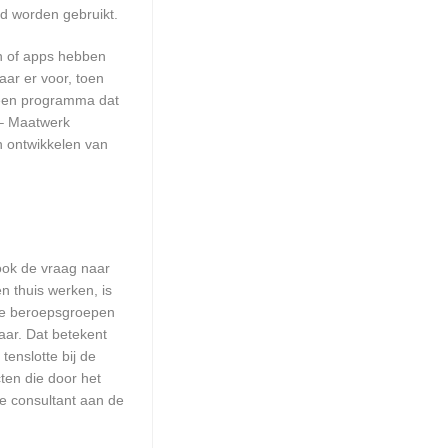
nd worden gebruikt.
en of apps hebben
aar er voor, toen
n een programma dat
 – Maatwerk
n ontwikkelen van
 ook de vraag naar
n thuis werken, is
lle beroepsgroepen
aar. Dat betekent
enslotte bij de
ten die door het
re consultant aan de