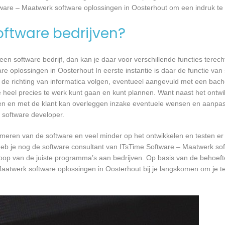
tware – Maatwerk software oplossingen in Oosterhout om een indruk te 
software bedrijven?
n software bedrijf, dan kan je daar voor verschillende functies terecht
 oplossingen in Oosterhout In eerste instantie is daar de functie van
 de richting van informatica volgen, eventueel aangevuld met een bache
je heel precies te werk kunt gaan en kunt plannen. Want naast het ontw
sten en met de klant kan overleggen inzake eventuele wensen en aanpa
 software developer.
mmeren van de software en veel minder op het ontwikkelen en testen er
 heb je nog de software consultant van ITsTime Software – Maatwerk so
rkoop van de juiste programma’s aan bedrijven. Op basis van de behoef
atwerk software oplossingen in Oosterhout bij je langskomen om je t