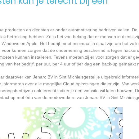
en kan je terecht bij een
ke producten en diensten er onder automatisering bedrijven vallen. De 
ak betrekking hebben. Zo is het van belang dat er mensen in dienst zij
ndows en Apple. Het bedrijf moet minimaal in staat zijn om het voll
er voor kunnen zorgen dat de onderneming beschermd is tegen hackers,
re moeten kunnen installeren. Tevens moeten zij er voor zorgen dat er 
ng van het bedrijf, per uur, per 4 uur of per dag een back-up gemaakt
 daarover kan Jenarc BV in Sint Michielsgestel je uitgebreid informe
informeren over alle mogelijke Cloud oplossingen die er zijn. Van werk
seringsbedrijven ook terecht indien je een website wil laten bouwen. D
contact op met één van de medewerkers van Jenarc BV in Sint Michielsge