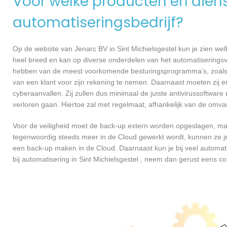
Voor welke producten en dienst
automatiseringsbedrijf?
Op de website van Jenarc BV in Sint Michielsgestel kun je zien wel
heel breed en kan op diverse onderdelen van het automatiseringsvl
hebben van de meest voorkomende besturingsprogramma’s, zoals Wi
van een klant voor zijn rekening te nemen. Daarnaast moeten zij 
cyberaanvallen. Zij zullen dus minimaal de juiste antivirussoftwa
verloren gaan. Hiertoe zal met regelmaat, afhankelijk van de omva
Voor de veiligheid moet de back-up extern worden opgeslagen, maar
tegenwoordig steeds meer in de Cloud gewerkt wordt, kunnen ze je 
een back-up maken in de Cloud. Daarnaast kun je bij veel automati
bij automatisering in Sint Michielsgestel , neem dan gerust eens 