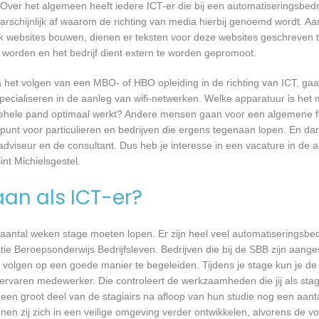
Over het algemeen heeft iedere ICT-er die bij een automatiseringsbed
waarschijnlijk af waarom de richting van media hierbij genoemd wordt. 
ook websites bouwen, dienen er teksten voor deze websites geschreven
e worden en het bedrijf dient extern te worden gepromoot.
a het volgen van een MBO- of HBO opleiding in de richting van ICT, g
pecialiseren in de aanleg van wifi-netwerken. Welke apparatuur is het 
et gehele pand optimaal werkt? Andere mensen gaan voor een algemene f
unt voor particulieren en bedrijven die ergens tegenaan lopen. En dan 
 adviseur en de consultant. Dus heb je interesse in een vacature in de a
int Michielsgestel.
aan als ICT-er?
 aantal weken stage moeten lopen. Er zijn heel veel automatiseringsbed
tie Beroepsonderwijs Bedrijfsleven. Bedrijven die bij de SBB zijn aang
volgen op een goede manier te begeleiden. Tijdens je stage kun je de 
rvaren medewerker. Die controleert de werkzaamheden die jij als stagia
t een groot deel van de stagiairs na afloop van hun studie nog een aantal
en zij zich in een veilige omgeving verder ontwikkelen, alvorens de v