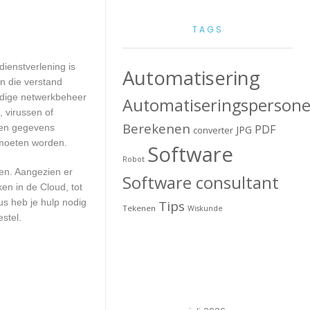
TAGS
dienstverlening is
Automatisering
n die verstand
edige netwerkbeheer
Automatiseringspersone
 virussen of
Berekenen
geen gegevens
PDF
JPG
converter
 moeten worden.
Software
Robot
ren. Aangezien er
Software consultant
en in de Cloud, tot
us heb je hulp nodig
Tips
Tekenen
Wiskunde
stel.