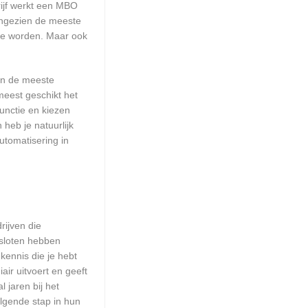
rijf werkt een MBO
Aangezien de meeste
 te worden. Maar ook
aan de meeste
meest geschikt het
unctie en kiezen
heb je natuurlijk
utomatisering in
rijven die
esloten hebben
kennis die je hebt
ir uitvoert en geeft
 jaren bij het
olgende stap in hun