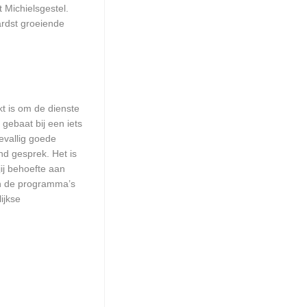
t Michielsgestel.
ardst groeiende
kt is om de dienste
 gebaat bij een iets
evallig goede
nd gesprek. Het is
jij behoefte aan
an de programma’s
ijkse