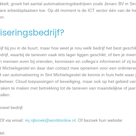
kkelt, groeit het aantal automatiseringsbedrijven zoals Jenarc BV in Sin
bare arbeidsplaatsen toe. Op dit moment is de ICT sector één van de h
en.
seringsbedrijf?
jf bij jou in de buurt, maar hoe weet je nou welk bedrijf het best geschi
rijf, waarbij de tarieven vaak iets lager liggen geschikt, of ben je meer
 mensen even bij vrienden, kennissen en collega’s informeren of zij to
nt Michielsgestel en daar dan contact mee opnemen voor een oriëntere
d van automatisering in Sint Michielsgestel de kennis in huis hebt waar 
mbeheer, Cloud toepassingen of beveiliging, maar ook op het gebied v
aken te maken met betrekking tot de tarieven van maandelijkse of jaarl
llen.
neel bedrijf.
Of via email:
mj.rijbroek@worldonline.nl
. Of bezoek hun website:
el.