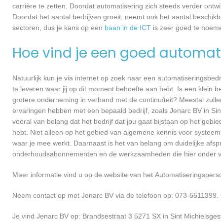
carrière te zetten. Doordat automatisering zich steeds verder ontwi
Doordat het aantal bedrijven groeit, neemt ook het aantal beschik
sectoren, dus je kans op een
baan in de ICT
is zeer goed te noem
Hoe vind je een goed automati
Natuurlijk kun je via internet op zoek naar een automatiseringsbedri
te leveren waar jij op dit moment behoefte aan hebt. Is een klein bed
grotere onderneming in verband met de continuïteit? Meestal zullen
ervaringen hebben met een bepaald bedrijf, zoals Jenarc BV in Si
vooral van belang dat het bedrijf dat jou gaat bijstaan op het gebie
hebt. Niet alleen op het gebied van algemene kennis voor systee
waar je mee werkt. Daarnaast is het van belang om duidelijke afspr
onderhoudsabonnementen en de werkzaamheden die hier onder va
Meer informatie vind u op de website van het Automatiseringsperso
Neem contact op met Jenarc BV via de telefoon op: 073-5511399. 
Je vind Jenarc BV op: Brandsestraat 3 5271 SX in Sint Michielsgest