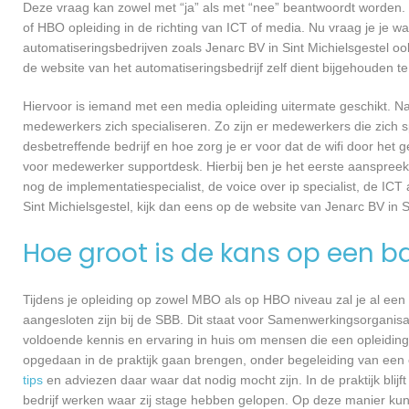
Deze vraag kan zowel met “ja” als met “nee” beantwoordt worden. 
of HBO opleiding in de richting van ICT of media. Nu vraag je je 
automatiseringsbedrijven zoals Jenarc BV in Sint Michielsgestel 
de website van het automatiseringsbedrijf zelf dient bijgehouden t
Hiervoor is iemand met een media opleiding uitermate geschikt. N
medewerkers zich specialiseren. Zo zijn er medewerkers die zich s
desbetreffende bedrijf en hoe zorg je er voor dat de wifi door h
voor medewerker supportdesk. Hierbij ben je het eerste aanspreekp
nog de implementatiespecialist, de voice over ip specialist, de ICT
Sint Michielsgestel, kijk dan eens op de website van Jenarc BV in S
Hoe groot is de kans op een b
Tijdens je opleiding op zowel MBO als op HBO niveau zal je al een
aangesloten zijn bij de SBB. Dit staat voor Samenwerkingsorganisa
voldoende kennis en ervaring in huis om mensen die een opleiding 
opgedaan in de praktijk gaan brengen, onder begeleiding van een e
tips
en adviezen daar waar dat nodig mocht zijn. In de praktijk blijf
bedrijf werken waar zij stage hebben gelopen. Op deze manier kunn