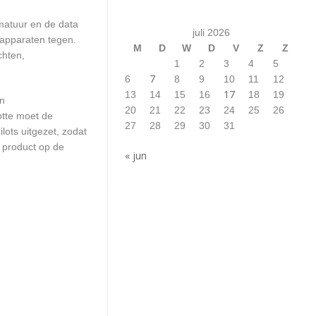
matuur en de data
juli 2026
 apparaten tegen.
M
D
W
D
V
Z
Z
chten,
1
2
3
4
5
7
6
8
9
10
11
12
17
13
14
15
16
18
19
en
20
21
22
23
24
25
26
otte moet de
27
28
29
30
31
ots uitgezet, zodat
 product op de
« jun