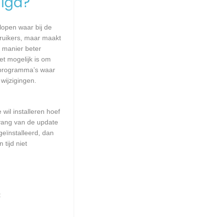
igd?
lopen waar bij de
ruikers, maar maakt
e manier beter
t mogelijk is om
 programma’s waar
wijzigingen.
wil installeren hoef
mvang van de update
geïnstalleerd, dan
tijd niet
: