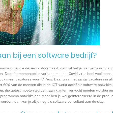
an bij een software bedrijf?
 enorme groei die de sector doormaakt, dan zal het je niet verbazen dat
en. Doordat momenteel in verband met het Covid virus heel veel mense
ook meer vacatures voor ICT’ers. Daar waar het aantal vacatures in a
eer 60% van de mensen die in de ICT werkt actief als software ontwikkel
n, die getest moeten worden, aan klanten verkocht moeten worden en t
 programma ontwikkelaar, maar ben je wel geïnteresseerd in de produc
orden, dan kun je altijd nog als software consultant aan de slag.