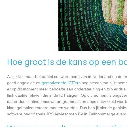
Hoe groot is de kans op een ba
Als je kijkt naar het aantal software bedrijven in Nederland en de
goed opgeleide en
gemotiveerde ICT’ers
nog steeds toe blijft nem
er op dit moment meer behoefte aan ondersteuning en zijn er dus 
flink daalde, bleven die in de ICT stijgen. Op dit moment is ongev
dat er dus continue nieuwe programma’s en apps ontwikkeld worde
klant geïmplementeerd moeten worden. Dus ben jij niet de geniale
software bedrijf zoals JRS Adviesgroep BV in Zaltbommel geleverd w