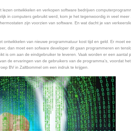
nt lezen ontwikkelen en verkopen software bedrijven computerprogram
ijk in computers gebruikt werd, kom je het tegenwoordig in veel meer
 thermostaten zijn voorzien van software. En wat dacht je van verkeersli
et ontwikkelen van nieuwe programmatuur kost tijd en geld. Er moet e
er, dan moet een sofware developer dit gaan programmeren en tensl
 is om aan de eindgebruiker te leveren. Vaak worden er een aantal pil
an de ervaringen van de gebruikers van de programma’s, voordat het
roep BV in Zaltbommel om een indruk te krijgen.