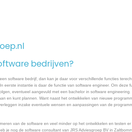
oep.nl
software bedrijven?
n software bedrijf, dan kan je daar voor verschillende functies terecht
 eerste instantie is daar de functie van software engineer. Om deze fu
 volgen, eventueel aangevuld met een bachelor in software engineering.
t gaan en kunt plannen. Want naast het ontwikkelen van nieuwe programm
 overleggen inzake eventuele wensen en aanpassingen van de programm
mmeren van de software en veel minder op het ontwikkelen en testen er
heb je nog de software consultant van JRS Adviesgroep BV in Zaltbomme