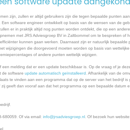
een software update aangekond
n zijn, zullen er altijd gebruikers zijn die tegen bepaalde punten aan
 Een software engineer ontwikkelt op basis van de wensen van de geb
ullen er in praktijk altijd nog punten worden ontdekt, die op een ander
opnemen met JRS Adviesgroep BV in Zaltbommel om te bespreken of he
ficiënter kunnen gaan werken. Daarnaast zijn er natuurlijk bepaalde
met wijzigingen die doorgevoerd moeten worden op basis van wettelijke 
remiepercentages of andere punten wettelijk wijzigen.
een melding dat er een update beschikbaar is. Op de vraag of je deze 
dt de software
update automatisch geïnstalleerd
. Afhankelijk van de o
laats te vinden aan een programma dat op de server van het bedrijf is 
 zij geeft dan vooraf aan dat het programma op een bepaalde datum en 
edrijf.
8-680059. Of via email:
info@jrsadviesgroep.nl
. Of bezoek hun website
el.