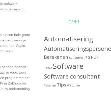
de software
ouw onderneming.
TAGS
en tussen hele grote
Automatisering
de bedrijven zijn
crosoft en Apple.
Automatiseringspersone
voorbeeld
Berekenen
PDF
JPG
converter
Software
en of apps hebben
Robot
aar er voor, toen
Software consultant
n een programma dat
 BV in Zaltbommel
Tips
Tekenen
Wiskunde
or jouw onderneming