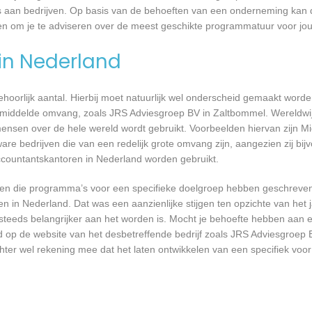
’s aan bedrijven. Op basis van de behoeften van een onderneming kan 
men om je te adviseren over de meest geschikte programmatuur voor j
 in Nederland
 behoorlijk aantal. Hierbij moet natuurlijk wel onderscheid gemaakt word
gemiddelde omvang, zoals JRS Adviesgroep BV in Zaltbommel. Wereldwij
nsen over de hele wereld wordt gebruikt. Voorbeelden hiervan zijn Mi
are bedrijven die van een redelijk grote omvang zijn, aangezien zij bij
ccountantskantoren in Nederland worden gebruikt.
rijven die programma’s voor een specifieke doelgroep hebben geschrev
n in Nederland. Dat was een aanzienlijke stijgen ten opzichte van het j
T steeds belangrijker aan het worden is. Mocht je behoefte hebben aa
rd op de website van het desbetreffende bedrijf zoals JRS Adviesgroep
chter wel rekening mee dat het laten ontwikkelen van een specifiek vo