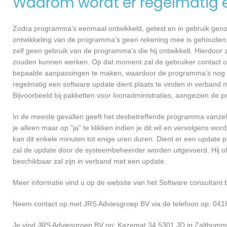
Waarom wordt er regelmatig 
Zodra programma’s eenmaal ontwikkeld, getest en in gebruik genome
ontwikkeling van de programma’s geen rekening mee is gehouden.
zelf geen gebruik van de programma’s die hij ontwikkelt. Hierdoor z
zouden kunnen werken. Op dat moment zal de gebruiker contact 
bepaalde aanpassingen te maken, waardoor de programma’s nog ef
regelmatig een software update dient plaats te vinden in verband 
Bijvoorbeeld bij pakketten voor loonadministraties, aangezien de p
In de meeste gevallen geeft het desbetreffende programma vanzelf 
je alleen maar op “ja” te klikken indien je dit wil en vervolgens wor
kan dit enkele minuten tot enige uren duren. Dient er een update p
zal de update door de systeembeheerder worden uitgevoerd. Hij of
beschikbaar zal zijn in verband met een update.
Meer informatie vind u op de website van het Software consultant b
Neem contact op met JRS Adviesgroep BV via de telefoon op: 041
Je vind JRS Adviesgroep BV op: Kazemat 34 5301 JD in Zaltbomm