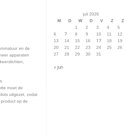
juli 2026
M
D
W
D
V
Z
Z
1
2
3
4
5
7
6
8
9
10
11
12
17
13
14
15
16
18
19
20
21
22
23
24
25
26
rammatuur en de
27
28
29
30
31
 meer apparaten
keerslichten,
« jun
en
otte moet de
ots uitgezet, zodat
 product op de