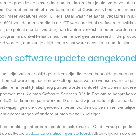
 enorme groei die de sector doormaakt, dan zal het je niet verbazen dat
en. Doordat momenteel in verband met het Covid virus heel veel mense
ook meer vacatures voor ICT’ers. Daar waar het aantal vacatures in a
eer 60% van de mensen die in de ICT werkt actief als software ontwikkel
n, die getest moeten worden, aan klanten verkocht moeten worden en t
 programma ontwikkelaar, maar ben je wel geïnteresseerd in de produc
rd worden, dan kun je altijd nog als software consultant aan de slag.
een software update aangekond
n zijn, zullen er altijd gebruikers zijn die tegen bepaalde punten aan
 Een software engineer ontwikkelt op basis van de wensen van de geb
ullen er in praktijk altijd nog punten worden ontdekt, die op een ander
pnemen met Kleiman Software-Services B.V. in Epe om te bespreken of
ficiënter kunnen gaan werken. Daarnaast zijn er natuurlijk bepaalde
met wijzigingen die doorgevoerd moeten worden op basis van wettelijke 
remiepercentages of andere punten wettelijk wijzigen.
een melding dat er een update beschikbaar is. Op de vraag of je deze 
dt de software
update automatisch geïnstalleerd
. Afhankelijk van de o