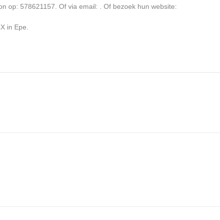
on op: 578621157. Of via email:
. Of bezoek hun website:
X in Epe.