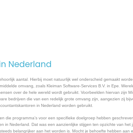
 in Nederland
 behoorlijk aantal. Hierbij moet natuurlijk wel onderscheid gemaakt word
emiddelde omvang, zoals Kleiman Software-Services B.V. in Epe. Wereld
nsen over de hele wereld wordt gebruikt. Voorbeelden hiervan zijn Mi
are bedrijven die van een redelijk grote omvang zijn, aangezien zij bij
ccountantskantoren in Nederland worden gebruikt.
rijven die programma’s voor een specifieke doelgroep hebben geschrev
n in Nederland. Dat was een aanzienlijke stijgen ten opzichte van het j
T steeds belangrijker aan het worden is. Mocht je behoefte hebben aa