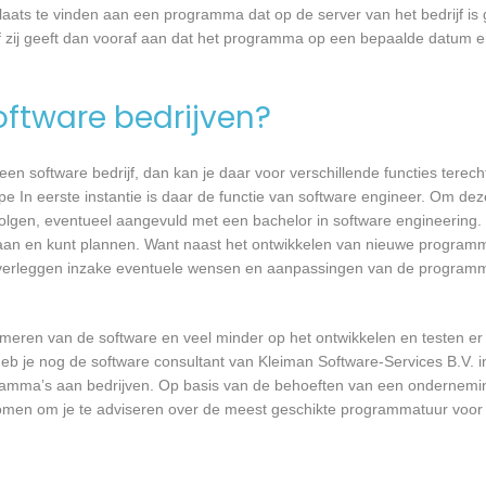
laats te vinden aan een programma dat op de server van het bedrijf is 
 zij geeft dan vooraf aan dat het programma op een bepaalde datum en 
software bedrijven?
n software bedrijf, dan kan je daar voor verschillende functies terecht
e In eerste instantie is daar de functie van software engineer. Om deze
 volgen, eventueel aangevuld met een bachelor in software engineering.
t gaan en kunt plannen. Want naast het ontwikkelen van nieuwe programm
 overleggen inzake eventuele wensen en aanpassingen van de programm
mmeren van de software en veel minder op het ontwikkelen en testen er
heb je nog de software consultant van Kleiman Software-Services B.V. i
ogramma’s aan bedrijven. Op basis van de behoeften van een ondernemi
gskomen om je te adviseren over de meest geschikte programmatuur voo