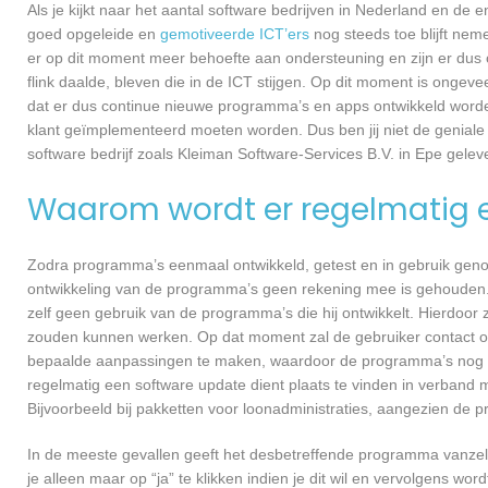
Als je kijkt naar het aantal software bedrijven in Nederland en de
goed opgeleide en
gemotiveerde ICT’ers
nog steeds toe blijft nem
er op dit moment meer behoefte aan ondersteuning en zijn er dus 
flink daalde, bleven die in de ICT stijgen. Op dit moment is ongev
dat er dus continue nieuwe programma’s en apps ontwikkeld worde
klant geïmplementeerd moeten worden. Dus ben jij niet de geniale
software bedrijf zoals Kleiman Software-Services B.V. in Epe geleve
Waarom wordt er regelmatig 
Zodra programma’s eenmaal ontwikkeld, getest en in gebruik genome
ontwikkeling van de programma’s geen rekening mee is gehouden.
zelf geen gebruik van de programma’s die hij ontwikkelt. Hierdoor z
zouden kunnen werken. Op dat moment zal de gebruiker contact o
bepaalde aanpassingen te maken, waardoor de programma’s nog ef
regelmatig een software update dient plaats te vinden in verband 
Bijvoorbeeld bij pakketten voor loonadministraties, aangezien de p
In de meeste gevallen geeft het desbetreffende programma vanzelf 
je alleen maar op “ja” te klikken indien je dit wil en vervolgens wor