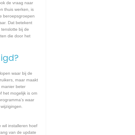
 ook de vraag naar
n thuis werken, is
lle beroepsgroepen
aar. Dat betekent
enslotte bij de
ten die door het
igd?
lopen waar bij de
ruikers, maar maakt
e manier beter
 het mogelijk is om
 programma’s waar
wijzigingen.
wil installeren hoef
mvang van de update