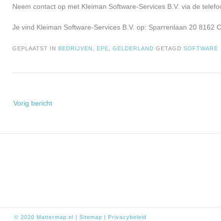
Neem contact op met Kleiman Software-Services B.V. via de telefo
Je vind Kleiman Software-Services B.V. op: Sparrenlaan 20 8162 C
GEPLAATST IN
BEDRIJVEN
,
EPE
,
GELDERLAND
GETAGD
SOFTWARE
Bericht
Vorig bericht
navigatie
© 2020
Mattermap.nl
|
Sitem
ap
|
Privacybeleid