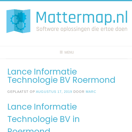
Spring
naar
inhoud
MENU
Lance Informatie
Technologie BV Roermond
GEPLAATST OP
AUGUSTUS 17, 2019
DOOR
MARC
Lance Informatie
Technologie BV in
Roermond