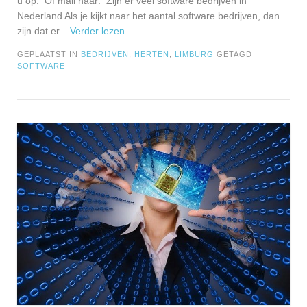
u op: Of mail naar: Zijn er veel software bedrijven in
Nederland Als je kijkt naar het aantal software bedrijven, dan
zijn dat er
... Verder lezen
GEPLAATST IN
BEDRIJVEN
,
HERTEN
,
LIMBURG
GETAGD
SOFTWARE