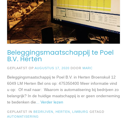
Beleggingsmaatschappij te Poel
B.V. Herten
GEPLAATST OP
AUGUSTUS 17, 2020
DOOR
MARC
Beleggingsmaatschappij te Poel B.V. in Herten Broenskuil 12
6049 LM Herten Bel ons op: 475350400 Meer informatie vind
u op: Of mail naar: Waarom is automatisering bij bedrijven zo
belangrijk? In de huidige maatschappij is er geen onderneming
te bedenken die
... Verder lezen
GEPLAATST IN
BEDRIJVEN
,
HERTEN
,
LIMBURG
GETAGD
AUTOMATISERING