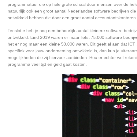
programmatuur die op hele grote schaal door mensen over de hele w
natuurlijk ook een groot aantal Nederlandse software bedrijven die
ontwikkeld hebben die door een groot aantal accountantskantoren 
Tenslotte heb je nog een behoorlijk aantal kleinere software bed
ontwikkeld. Eind 2019 waren er maar liefst 75.000 software bedrijve
het er nog maar een kleine 50.000 waren. Dit geeft al aan dat IC
specifiek voor jouw onderneming ontwikkeld is, dan kun je uiteraard
mogelijkheden die zij hiervoor aanbieden. Hou er echter wel reken
programma veel tijd en geld gaat kosten.