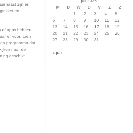
juli 2026
arnaast zijn er
M
D
W
D
V
Z
Z
ngpakketten
1
2
3
4
5
7
6
8
9
10
11
12
17
13
14
15
16
18
19
en of apps hebben
26
20
21
22
23
24
25
aar er voor, toen
27
28
29
30
31
n een programma dat
kijken naar de
« jun
ming geschikt