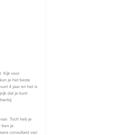
. Kijk voor
 kun je het beste
urt 4 jaar en het is
ijk dat je kunt
ierbij
 van. Toch heb je
e ben je
ware consultant van