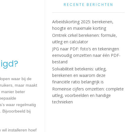
RECENTE BERICHTEN
Arbeidskorting 2025: berekenen,
hoogte en maximale korting
Omtrek cirkel berekenen: formule,
uitleg en calculator
JPG naar PDF: foto’s en tekeningen
eenvoudig omzetten naar één PDF-
igd?
bestand
Solvabiliteit betekenis: uitleg,
berekenen en waarom deze
lopen waar bij de
financiële ratio belangrijk is
ruikers, maar maakt
Romeinse cijfers omzetten: complete
e manier beter
uitleg, voorbeelden en handige
 bepaalde
technieken
a’s waar regelmatig
 Bijvoorbeeld bij
wil installeren hoef