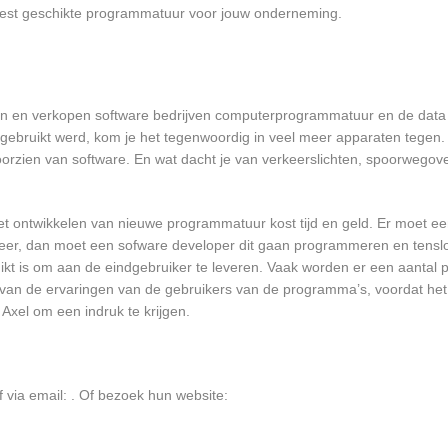
 meest geschikte programmatuur voor jouw onderneming.
elen en verkopen software bedrijven computerprogrammatuur en de data d
bruikt werd, kom je het tegenwoordig in veel meer apparaten tegen. N
 voorzien van software. En wat dacht je van verkeerslichten, spoorwego
et ontwikkelen van nieuwe programmatuur kost tijd en geld. Er moet e
er, dan moet een sofware developer dit gaan programmeren en tensl
 is om aan de eindgebruiker te leveren. Vaak worden er een aantal pil
an de ervaringen van de gebruikers van de programma’s, voordat het
 Axel om een indruk te krijgen.
 via email:
. Of bezoek hun website: