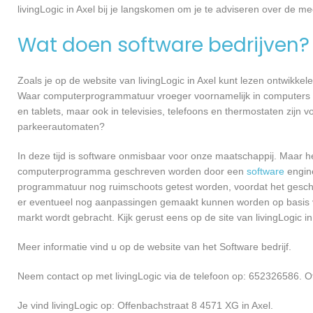
livingLogic in Axel bij je langskomen om je te adviseren over de
Wat doen software bedrijven?
Zoals je op de website van livingLogic in Axel kunt lezen ontwikk
Waar computerprogrammatuur vroeger voornamelijk in computers ge
en tablets, maar ook in televisies, telefoons en thermostaten zijn
parkeerautomaten?
In deze tijd is software onmisbaar voor onze maatschappij. Maar h
computerprogramma geschreven worden door een
software
engine
programmatuur nog ruimschoots getest worden, voordat het geschikt
er eventueel nog aanpassingen gemaakt kunnen worden op basis v
markt wordt gebracht. Kijk gerust eens op de site van livingLogic in
Meer informatie vind u op de website van het Software bedrijf.
Neem contact op met livingLogic via de telefoon op: 652326586. Of
Je vind livingLogic op: Offenbachstraat 8 4571 XG in Axel.