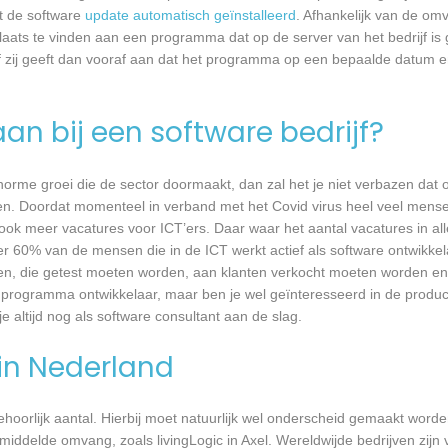
dt de software
update automatisch geïnstalleerd
. Afhankelijk van de o
laats te vinden aan een programma dat op de server van het bedrijf is 
 zij geeft dan vooraf aan dat het programma op een bepaalde datum en 
an bij een software bedrijf?
 enorme groei die de sector doormaakt, dan zal het je niet verbazen dat
en. Doordat momenteel in verband met het Covid virus heel veel mense
ook meer vacatures voor ICT’ers. Daar waar het aantal vacatures in a
eer 60% van de mensen die in de ICT werkt actief als software ontwikkel
n, die getest moeten worden, aan klanten verkocht moeten worden en t
 programma ontwikkelaar, maar ben je wel geïnteresseerd in de produc
je altijd nog als software consultant aan de slag.
 in Nederland
 behoorlijk aantal. Hierbij moet natuurlijk wel onderscheid gemaakt word
middelde omvang, zoals livingLogic in Axel. Wereldwijde bedrijven zijn