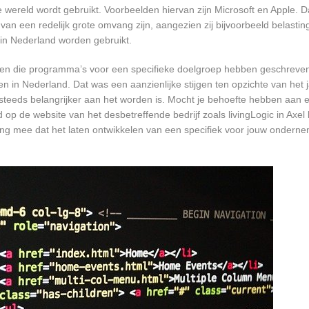
ereld wordt gebruikt. Voorbeelden hiervan zijn Microsoft en Apple. Da
 van een redelijk grote omvang zijn, aangezien zij bijvoorbeeld belasti
in Nederland worden gebruikt.
rijven die programma’s voor een specifieke doelgroep hebben geschrev
n in Nederland. Dat was een aanzienlijke stijgen ten opzichte van het j
T steeds belangrijker aan het worden is. Mocht je behoefte hebben aa
 op de website van het desbetreffende bedrijf zoals livingLogic in Axel 
ing mee dat het laten ontwikkelen van een specifiek voor jouw onderne