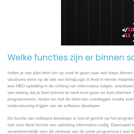
Welke functies zijn er binnen 
Indien je van plan bent om op zoek te gaan naar een baan binnen ee
vacatures eens op de site van livingLogic in Axel In eerste instant
een HBO opleiding in de richting van informatica volgen, eventueel
van belang dat je heel precies te werk kunt gaan en kunt plannen.
programmeren, testen en met de klant kan overleggen inzake even
ondersteuning krijgen van de software developer.
De functie van software developer is vooral gericht op het progra
ook voor deze functie een opleiding informatica nodig. Daarnaast he
verantwoordelijk voor de verkoop van de juiste programma’s aan 