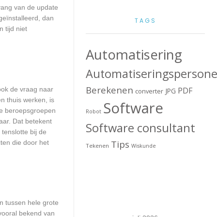
mvang van de update
geïnstalleerd, dan
TAGS
tijd niet
Automatisering
Automatiseringspersone
Berekenen
 ook de vraag naar
PDF
JPG
converter
n thuis werken, is
Software
lle beroepsgroepen
Robot
aar. Dat betekent
Software consultant
enslotte bij de
Tips
ten die door het
Tekenen
Wiskunde
en tussen hele grote
 vooral bekend van