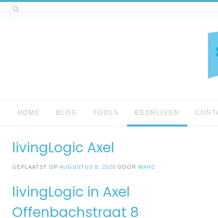
Spring
naar
inhoud
HOME
BLOG
TOOLS
BEDRIJVEN
CONT
livingLogic Axel
GEPLAATST OP
AUGUSTUS 8, 2020
DOOR
MARC
livingLogic in Axel
Offenbachstraat 8