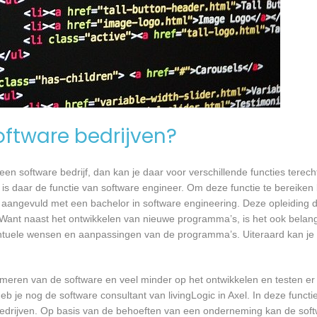
software bedrijven?
n software bedrijf, dan kan je daar voor verschillende functies terecht
ie is daar de functie van software engineer. Om deze functie te bereiken
 aangevuld met een bachelor in software engineering. Deze opleiding du
 Want naast het ontwikkelen van nieuwe programma’s, is het ook belangr
tuele wensen en aanpassingen van de programma’s. Uiteraard kan je h
mmeren van de software en veel minder op het ontwikkelen en testen er
b je nog de software consultant van livingLogic in Axel. In deze functi
bedrijven. Op basis van de behoeften van een onderneming kan de soft