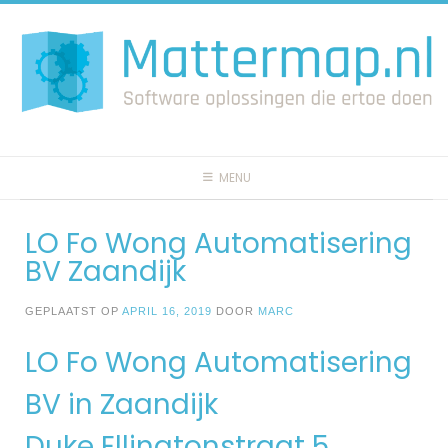
Spring
naar
inhoud
MENU
LO Fo Wong Automatisering
BV Zaandijk
GEPLAATST OP
APRIL 16, 2019
DOOR
MARC
LO Fo Wong Automatisering
BV in Zaandijk
Duke Ellingtonstraat 5