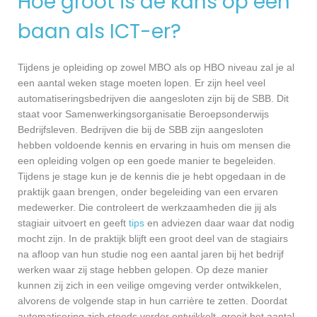
Hoe groot is de kans op een
baan als ICT-er?
Tijdens je opleiding op zowel MBO als op HBO niveau zal je al
een aantal weken stage moeten lopen. Er zijn heel veel
automatiseringsbedrijven die aangesloten zijn bij de SBB. Dit
staat voor Samenwerkingsorganisatie Beroepsonderwijs
Bedrijfsleven. Bedrijven die bij de SBB zijn aangesloten
hebben voldoende kennis en ervaring in huis om mensen die
een opleiding volgen op een goede manier te begeleiden.
Tijdens je stage kun je de kennis die je hebt opgedaan in de
praktijk gaan brengen, onder begeleiding van een ervaren
medewerker. Die controleert de werkzaamheden die jij als
stagiair uitvoert en geeft
tips
en adviezen daar waar dat nodig
mocht zijn. In de praktijk blijft een groot deel van de stagiairs
na afloop van hun studie nog een aantal jaren bij het bedrijf
werken waar zij stage hebben gelopen. Op deze manier
kunnen zij zich in een veilige omgeving verder ontwikkelen,
alvorens de volgende stap in hun carrière te zetten. Doordat
automatisering zich steeds verder ontwikkelt, groeit het aantal