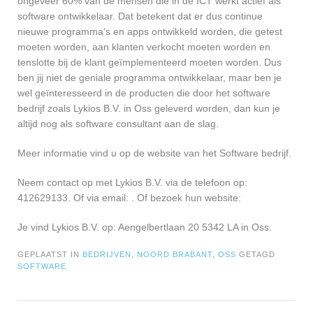
ongeveer 60% van de mensen die in de ICT werkt actief als
software ontwikkelaar. Dat betekent dat er dus continue
nieuwe programma’s en apps ontwikkeld worden, die getest
moeten worden, aan klanten verkocht moeten worden en
tenslotte bij de klant geïmplementeerd moeten worden. Dus
ben jij niet de geniale programma ontwikkelaar, maar ben je
wel geïnteresseerd in de producten die door het software
bedrijf zoals Lykios B.V. in Oss geleverd worden, dan kun je
altijd nog als software consultant aan de slag.
Meer informatie vind u op de website van het Software bedrijf.
Neem contact op met Lykios B.V. via de telefoon op:
412629133. Of via email:
. Of bezoek hun website:
Je vind Lykios B.V. op: Aengelbertlaan 20 5342 LA in Oss.
GEPLAATST IN
BEDRIJVEN
,
NOORD BRABANT
,
OSS
GETAGD
SOFTWARE