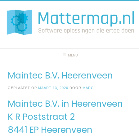
Spring
naar
inhoud
MENU
Maintec B.V. Heerenveen
GEPLAATST OP
MAART 13, 2020
DOOR
MARC
Maintec B.V. in Heerenveen
K R Poststraat 2
8441 EP Heerenveen